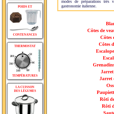
modes de préparations très v
gastronomie italienne.
POIDS ET
Bla
Côtes de vea
CONTENANCES
Côtes 
Côtes d
THERMOSTAT
Escalope
Escal
Grenadins
Jarret
TEMPÉRATURES
Jarret
Oss
LA CUISSON
DES LÉGUMES
Paupiett
Rôti d
Rôti 
Saut