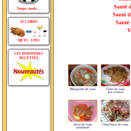
Sauté d
Temps, mode, ...
Sauté d
Sauté 
ACCORDS
V
METS - VINS
LES DERNIÈRES
RECETTES
Blanquette de veau
Côtes de veau
aux crosnes
Jarret de veau
Osso-buco de veau
printanier