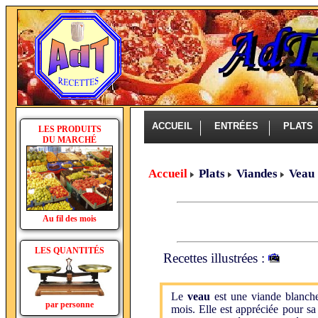
ACCUEIL
ENTRÉES
PLAT
LES PRODUITS
DU MARCHÉ
Accueil
Plats
Viandes
Veau
Au fil des mois
LES QUANTITÉS
Recettes illustrées :
Le
veau
est une viande blanch
par personne
mois. Elle est appréciée pour sa