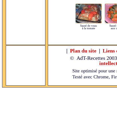
Sauté de veau
Sauté
à la tomate
aux c
|
Plan du site
|
Liens 
© AdT-Recettes
2003
intellec
Site optimisé pour une 
Testé avec Chrome, Fire