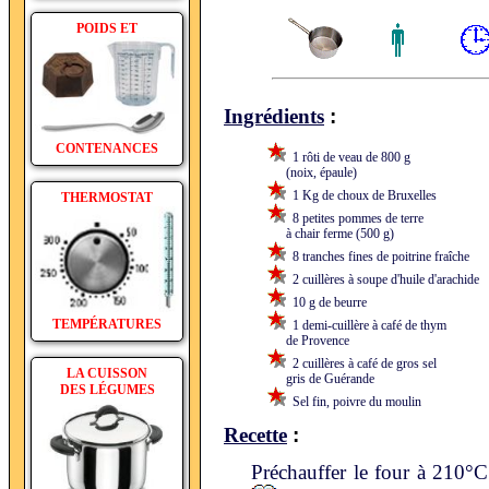
POIDS ET
:
Ingrédients
CONTENANCES
1 rôti de veau de 800 g
(noix, épaule)
1 Kg de choux de Bruxelles
THERMOSTAT
8 petites pommes de terre
à chair ferme (500 g)
8 tranches fines de poitrine fraîche
2 cuillères à soupe d'huile d'arachide
10 g de beurre
TEMPÉRATURES
1 demi-cuillère à café de thym
de Provence
2 cuillères à café de gros sel
LA CUISSON
gris de Guérande
DES LÉGUMES
Sel fin, poivre du moulin
:
Recette
Préchauffer le four à 210°