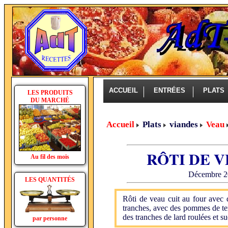
ACCUEIL
ENTRÉES
PLAT
LES PRODUITS
DU MARCHÉ
Accueil
Plats
viandes
Veau
RÔTI DE V
Au fil des mois
Décembre 20
LES QUANTITÉS
Rôti de veau cuit au four avec 
tranches, avec des pommes de terr
des tranches de lard roulées et su
par personne