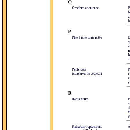
O
Omelette onctueuse
P
l
a
l
P
Pâte à tarte toute prête
D
s
c
m
l
s
Petits pois
P
(conserver la couleur)
c
c
c
R
Radis fleurs
P
i
t
f
s
Rafraîchir rapidement
A