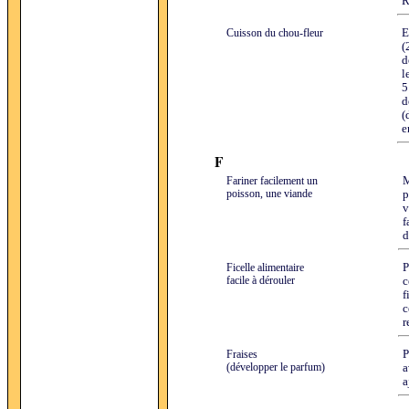
R
Cuisson du chou-fleur
E
(
d
l
5
d
(
e
F
Fariner facilement un
M
poisson, une viande
p
v
f
d
Ficelle alimentaire
P
facile à dérouler
c
f
c
r
Fraises
P
(développer le parfum)
a
a