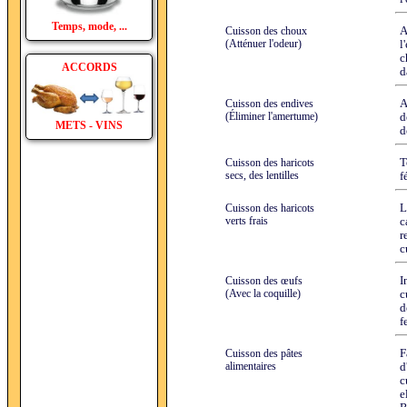
Temps, mode, ...
Cuisson des choux
A
(Atténuer l'odeur)
l
c
ACCORDS
d
Cuisson des endives
A
(Éliminer l'amertume)
d
METS - VINS
d
Cuisson des haricots
T
secs, des lentilles
f
Cuisson des haricots
L
verts frais
c
r
c
Cuisson des œufs
I
(Avec la coquille)
c
d
f
Cuisson des pâtes
F
alimentaires
d
c
e