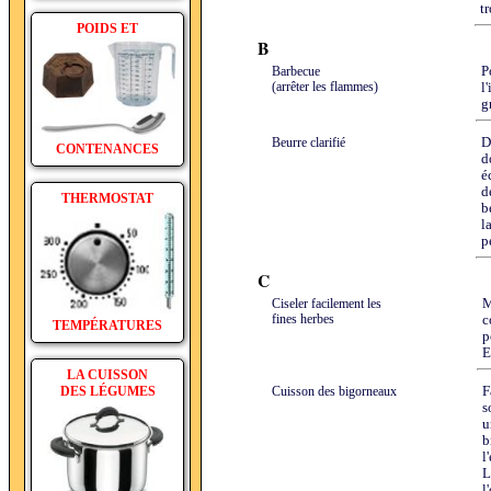
tr
POIDS ET
B
Barbecue
P
(arrêter les flammes)
l
g
Beurre clarifié
D
CONTENANCES
d
é
d
THERMOSTAT
b
l
p
C
Ciseler facilement les
M
fines herbes
c
TEMPÉRATURES
p
E
LA CUISSON
DES LÉGUMES
Cuisson des bigorneaux
F
s
u
b
l
L
l