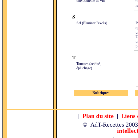
une bouteille de vin
u
r
S
Sel (Éliminer l'excès)
P
q
u
U
u
p
T
Tomates (acidité,
épluchage)
Rubriques
|
Plan du site
|
Liens 
© AdT-Recettes
2003
intellec