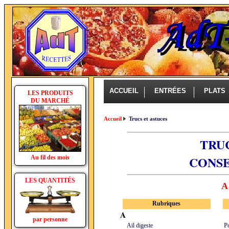
ACCUEIL
ENTRÉES
PLAT
LES PRODUITS
DU MARCHÉ
Accueil
Trucs et astuces
TRU
CONSE
Au fil des mois
LES QUANTITÉS
A
Rubriques
A
par personne
Ail digeste
P