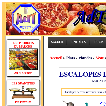
ACCUEIL
ENTRÉES
PLAT
LES PRODUITS
DU MARCHÉ
Accueil
Plats
viandes
Veau
ESCALOPES 
Au fil des mois
Mai 2004 
LES QUANTITÉS
Escalopes de veau revenues dans le b
par personne