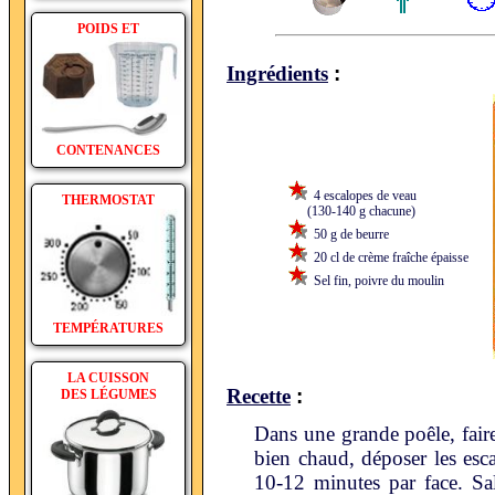
POIDS ET
:
Ingrédients
CONTENANCES
4 escalopes de veau
THERMOSTAT
(130-140 g chacune)
50 g de beurre
20 cl de crème fraîche épaisse
Sel fin, poivre du moulin
TEMPÉRATURES
LA CUISSON
:
Recette
DES LÉGUMES
Dans une grande poêle, faire
bien chaud, déposer les escal
10-12 minutes par face. Sal