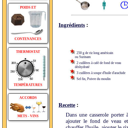
POIDS ET
:
Ingrédients
CONTENANCES
THERMOSTAT
250 g de riz long américain
ou Surinam
2 cuillères à café de fond de veau
déshydraté
3 cuillères à soupe d'huile d'arachide
Sel fin, Poivre du moulin
TEMPÉRATURES
ACCORDS
:
Recette
Dans une casserole porter à 
METS - VINS
ajouter le fond de veau e
chauffer l'huile, ajouter le 