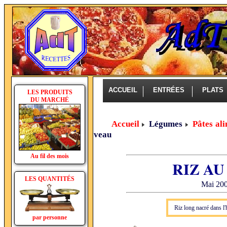
ACCUEIL
ENTRÉES
PLAT
LES PRODUITS
DU MARCHÉ
Accueil
Légumes
Pâtes ali
veau
Au fil des mois
RIZ AU
LES QUANTITÉS
Mai 200
Riz long nacré dans l'
par personne