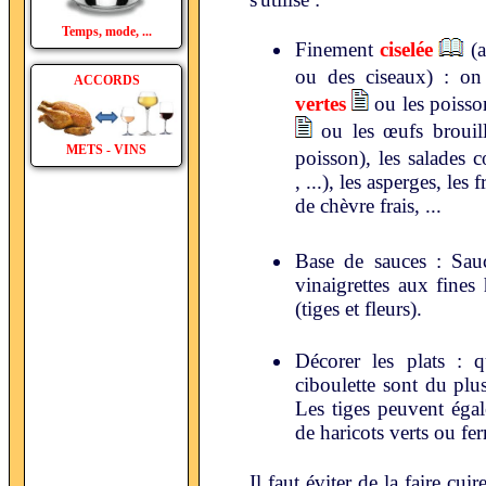
Temps, mode, ...
Finement
ciselée
(a
ou des ciseaux) : o
ACCORDS
vertes
ou les poisson
ou les œufs brouill
METS - VINS
poisson), les salades 
, ...), les asperges, le
de chèvre frais, ...
Base de sauces : Sau
vinaigrettes aux fines 
(tiges et fleurs).
Décorer les plats : q
ciboulette sont du plu
Les tiges peuvent égal
de haricots verts ou fe
Il faut éviter de la faire cu