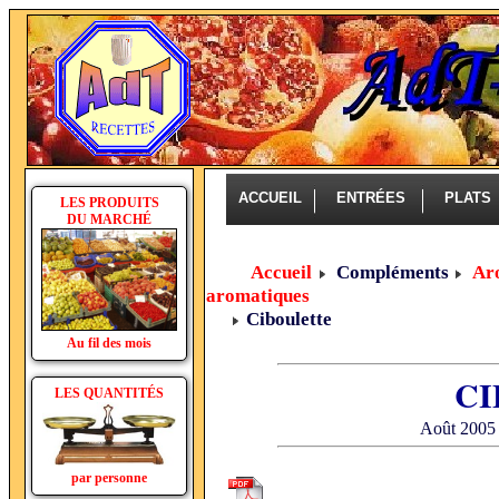
ACCUEIL
ENTRÉES
PLAT
LES PRODUITS
DU MARCHÉ
Accueil
Compléments
Aro
aromatiques
Ciboulette
Au fil des mois
CI
LES QUANTITÉS
Août 2005 
par personne