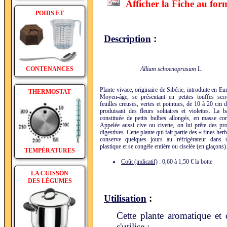
Afficher la Fiche au for
POIDS ET
:
Description
CONTENANCES
Allium schoenoprasum
L.
Plante vivace, originaire de Sibérie, introduite en Eu
THERMOSTAT
Moyen-âge, se présentant en petites touffes ser
feuilles creuses, vertes et pointues, de 10 à 20 cm d
produisant des fleurs solitaires et violettes. La b
constituée de petits bulbes allongés, en masse co
Appelée aussi cive ou civette, on lui prête des pro
digestives. Cette plante qui fait partie des « fines her
conserve quelques jours au réfrigérateur dans 
plastique et se congèle entière ou ciselée (en glaçons)
TEMPÉRATURES
Coût (indicatif)
: 0,60 à 1,50 € la botte
LA CUISSON
DES LÉGUMES
:
Utilisation
Cette plante aromatique et 
s'utilise :