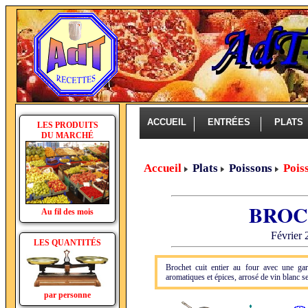
ACCUEIL
ENTRÉES
PLAT
LES PRODUITS
DU MARCHÉ
Accueil
Plats
Poissons
Pois
BROC
Au fil des mois
Février 
LES QUANTITÉS
Brochet cuit entier au four avec une gar
aromatiques et épices, arrosé de vin blanc se
par personne