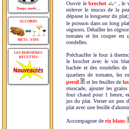
Ouvrir le
brochet
, le 
Temps, mode, ...
enlever le mucus de la pea
dépasse la longueur du plat
ACCORDS
le poisson dans un long plat 
oignons. Détailler les oignon
tomates et les couper en q
METS - VINS
rondelles.
LES DERNIÈRES
Préchauffer le four à therm
RECETTES
le brochet avec le vin bla
hachée et des rondelles de 
quartiers de tomates, les 
persil
et les feuilles de
la
muscade, ajouter les grains 
four chaud pour 1 heure, en
jus du plat. Verser un peu d
plat avec une feuille d'alum
Accompagner de
riz blanc