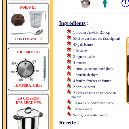
POIDS ET
:
Ingrédients
1 brochet d'environ 2,5 Kg
50 cl de vin blanc sec (Sauvignon)
CONTENANCES
40 g de beurre
1 échalote
THERMOSTAT
2 oignons paille
4 tomates
1 citron jaune non traité (bio)
1 branche de thym
4 feuilles fraiches de laurier
TEMPÉRATURES
2 brins de persil
2 picées de noix de muscade en
poudre
LA CUISSON
DES LÉGUMES
10 grains de poivre vert séché
10 baies roses
Sel fin, poivre du moulin
:
Recette