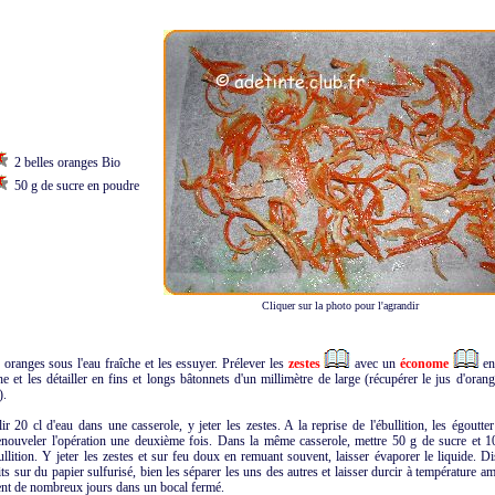
2 belles oranges Bio
50 g de sucre en poudre
Cliquer sur la photo pour l'agrandir
 oranges sous l'eau fraîche et les essuyer. Prélever les
zestes
avec un
économe
en 
e et les détailler en fins et longs bâtonnets d'un millimètre de large (récupérer le jus d'oran
).
lir 20 cl d'eau dans une casserole, y jeter les zestes. A la reprise de l'ébullition, les égoutt
enouveler l'opération une deuxième fois. Dans la même casserole, mettre 50 g de sucre et 10
ullition. Y jeter les zestes et sur feu doux en remuant souvent, laisser évaporer le liquide. D
its sur du papier sulfurisé, bien les séparer les uns des autres et laisser durcir à température am
ent de nombreux jours dans un bocal fermé.