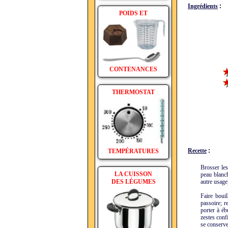
Ingrédients
:
POIDS ET
CONTENANCES
THERMOSTAT
Recette
:
TEMPÉRATURES
Brosser les
LA CUISSON
peau blanch
DES LÉGUMES
autre usage
Faire bouil
passoire; r
porter à éb
zestes conf
se conserv