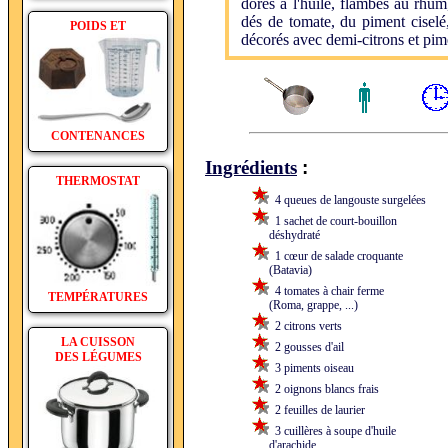
dorés à l'huile, flambés au rhum
dés de tomate, du piment ciselé,
POIDS ET
décorés avec demi-citrons et pim
CONTENANCES
:
Ingrédients
THERMOSTAT
4 queues de langouste surgelées
1 sachet de court-bouillon
déshydraté
1 cœur de salade croquante
(Batavia)
4 tomates à chair ferme
TEMPÉRATURES
(Roma, grappe, ...)
2 citrons verts
LA CUISSON
2 gousses d'ail
DES LÉGUMES
3 piments oiseau
2 oignons blancs frais
2 feuilles de laurier
3 cuillères à soupe d'huile
d'arachide