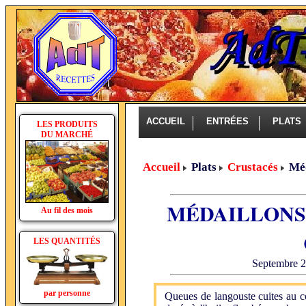
ACCUEIL
ENTRÉES
PLAT
LES PRODUITS
DU MARCHÉ
Accueil
Plats
Crustacés
Méd
MÉDAILLONS
Au fil des mois
LES QUANTITÉS
Septembre 20
par personne
Queues de langouste cuites au c