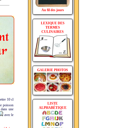
Au fil des jours
LEXIQUE DES
TERMES
CULINAIRES
GALERIE PHOTOS
ttre 10 cl
LISTE
 de poisson
ALPHABÉTIQUE
e dans une
avec le