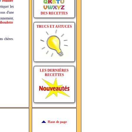
er
réduire
tiquer les
ssus d'une
DES RECETTES
sonnement.
iboulette
TRUCS ET ASTUCES
ns chères.
LES DERNIÈRES
RECETTES
Haut de page