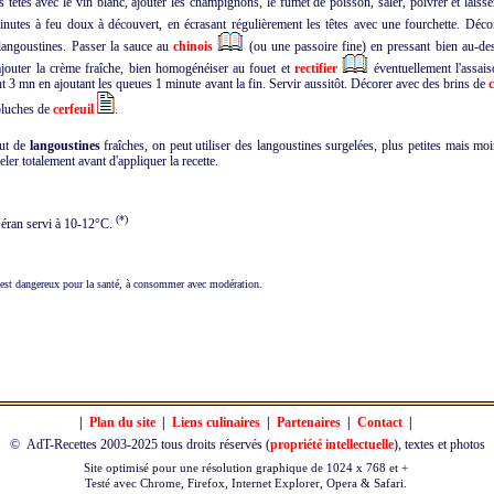
s têtes avec le vin blanc, ajouter les champignons, le fumet de poisson, saler, poivrer et laiss
utes à feu doux à découvert, en écrasant régulièrement les têtes avec une fourchette. Décor
langoustines. Passer la sauce au
chinois
(ou une passoire fine) en pressant bien au-de
ajouter la crème fraîche, bien homogénéiser au fouet et
rectifier
éventuellement l'assai
t 3 mn en ajoutant les queues 1 minute avant la fin. Servir aussitôt. Décorer avec des brins de
c
pluches de
cerfeuil
.
ut de
langoustines
fraîches, on peut utiliser des langoustines surgelées, plus petites mais moi
ler totalement avant d'appliquer la recette.
(*)
éran servi à 10-12°C.
est dangereux pour la santé, à consommer avec modération.
|
Plan du site
|
Liens culinaires
|
Partenaires
|
Contact
|
© AdT-Recettes
2003-2025 tous droits réservés (
propriété intellectuelle
), textes et photos
Site optimisé pour une résolution graphique de 1024 x 768 et +
Testé avec Chrome, Firefox, Internet Explorer, Opera & Safari.