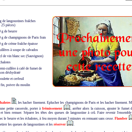
 de langoustines fraîches
5 pièces)
g de beurre
g de champignons de Paris frais
g de crème fraîche épaisse
illères à soupe de calvados
l de vin blanc sec (Sauvignon)
halotes
mi-cuillère à café de fumet de
 déshydraté
ulette et cerfeuil
fin, poivre du moulin
halotes
, les hacher finement. Eplucher les champignons de Paris et les hacher finement. Me
une petite casserole, porter à
frémissement
, arrêter alors la cuisson, ajouter le fumet
 et bien remuer. Séparer les têtes des queues de langoustine à crû. Faire revenir l'ensembl
ec le beurre et les échalotes, à feu moyen durant 3 minutes en remuant sans cesse.
Flamber
etirer les queues de langoustines et les
réserver
.