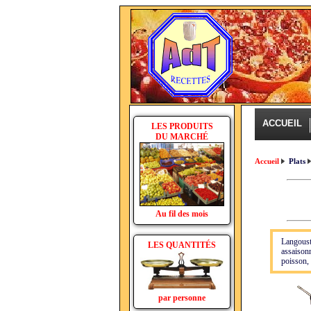
ACCUEIL
LES PRODUITS
DU MARCHÉ
Accueil
Plats
Au fil des mois
Langoust
LES QUANTITÉS
assaisonn
poisson,
par personne