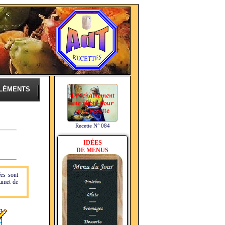
LÉMENTS
Recette N° 084
IDÉES
DE MENUS
ées sont
fumet de