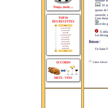
Mouiller le
10 min
Temps, mode, ...
queues de 
casserole, 
TOP 10
Cuire duran
DES RECETTES
et des 
À défa
Les déconge
Boisson
:
Un Saint-V
(*)
ACCORDS
L'abus d'alcool 
METS - VINS