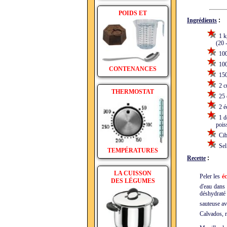
POIDS ET
Ingrédients
:
1 kg
(20 - 2
100 
100 
CONTENANCES
150 
2 cu
THERMOSTAT
25 c
2 éc
1 de
poisson
Cibo
Sel 
TEMPÉRATURES
Recette
:
LA CUISSON
Peler les
éc
DES LÉGUMES
d'eau dans 
déshydraté
sauteuse av
Calvados, r