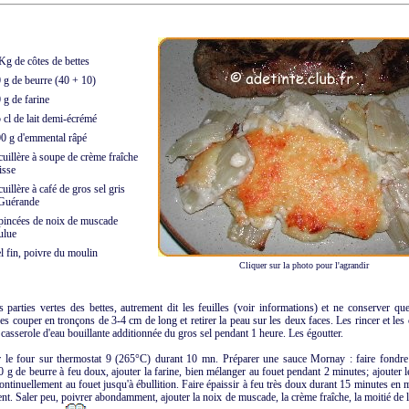
g de côtes de bettes
g de beurre (40 + 10)
g de farine
cl de lait demi-écrémé
 g d'emmental râpé
uillère à soupe de crème fraîche
se
uillère à café de gros sel gris
érande
incées de noix de muscade
ue
 fin, poivre du moulin
Cliquer sur la photo pour l'agrandir
s parties vertes des bettes, autrement dit les feuilles (voir informations) et ne conserver que
es couper en tronçons de 3-4 cm de long et retirer la peau sur les deux faces. Les rincer et les
casserole d'eau bouillante additionnée du gros sel pendant 1 heure. Les égoutter.
r le four sur thermostat 9 (265°C) durant 10 mn. Préparer une sauce Mornay : faire fondr
0 g de beurre à feu doux, ajouter la farine, bien mélanger au fouet pendant 2 minutes; ajouter le
continuellement au fouet jusqu'à ébullition. Faire épaissir à feu très doux durant 15 minutes en
nt. Saler peu, poivrer abondamment, ajouter la noix de muscade, la crème fraîche, la moitié de 