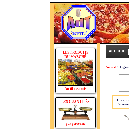
ACCUEIL
LES PRODUITS
DU MARCHÉ
Accueil
Légum
Au fil des mois
Tronçons
LES QUANTITÉS
d'emmenta
par personne