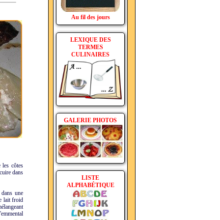
Au fil des jours
LEXIQUE DES
TERMES
CULINAIRES
GALERIE PHOTOS
 les côtes
 cuire dans
LISTE
ALPHABÉTIQUE
e dans une
 lait froid
 mélangeant
l'emmental