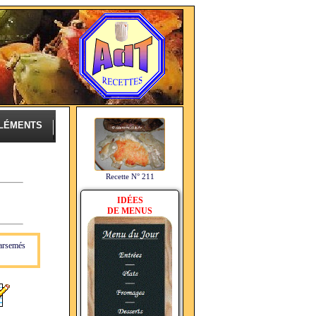
LÉMENTS
Recette N° 211
IDÉES
DE MENUS
parsemés