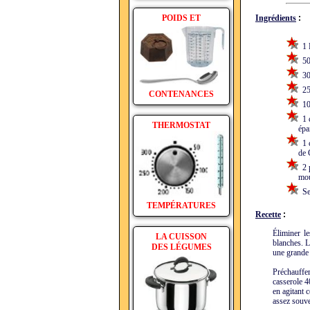
POIDS ET
Ingrédients
:
1 K
50 
30 
25 
CONTENANCES
100
1 c
THERMOSTAT
épais
1 c
de Gu
2 p
moul
Sel
TEMPÉRATURES
Recette
:
Éliminer le
LA CUISSON
blanches. L
DES LÉGUMES
une grande 
Préchauffe
casserole 4
en agitant 
assez souve