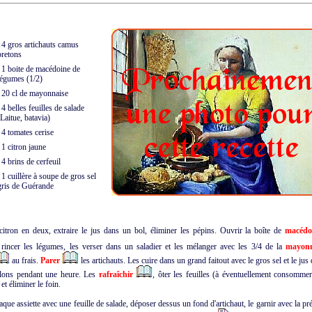
4 gros artichauts camus
tons
1 boite de macédoine de
mes (1/2)
20 cl de mayonnaise
4 belles feuilles de salade
tue, batavia)
4 tomates cerise
1 citron jaune
4 brins de cerfeuil
1 cuillère à soupe de gros sel
 de Guérande
citron en deux, extraire le jus dans un bol, éliminer les pépins. Ouvrir la boîte de
macédo
t rincer les légumes, les verser dans un saladier et les mélanger avec les 3/4 de la
mayonn
au frais.
Parer
les artichauts. Les cuire dans un grand faitout avec le gros sel et le jus 
illons pendant une heure. Les
rafraîchir
, ôter les feuilles (à éventuellement consomme
 et éliminer le foin.
aque assiette avec une feuille de salade, déposer dessus un fond d'artichaut, le garnir avec la pr