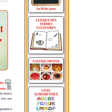
Au fil des jours
LEXIQUE DES
TERMES
CULINAIRES
GALERIE PHOTOS
ine
,
aise
,
LISTE
de citron à
ALPHABÉTIQUE
r avec une
éparation à