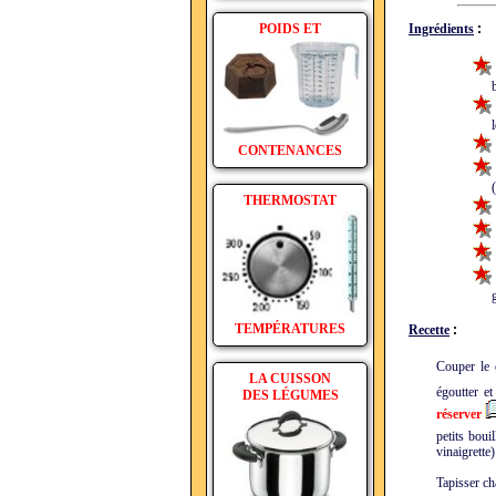
POIDS ET
Ingrédients
:
bre
légu
CONTENANCES
(Lai
THERMOSTAT
gris
TEMPÉRATURES
Recette
:
Couper le 
LA CUISSON
égoutter e
DES LÉGUMES
réserver
petits bou
vinaigrette)
Tapisser ch