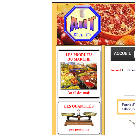
ACCUEIL
LES PRODUITS
DU MARCHÉ
Accueil
Entré
Au fil des mois
Fonds d'
LES QUANTITÉS
salade, d
par personne