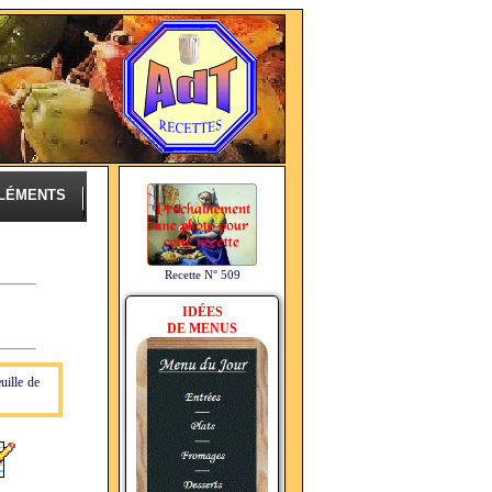
LÉMENTS
Recette N° 509
IDÉES
DE MENUS
uille de