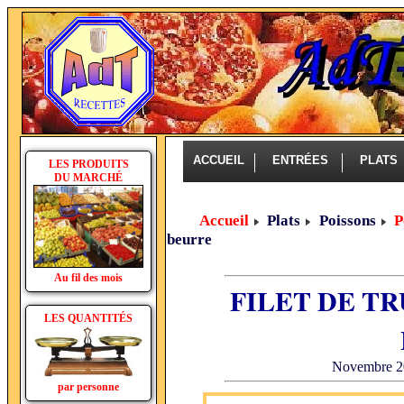
ACCUEIL
ENTRÉES
PLAT
LES PRODUITS
DU MARCHÉ
Accueil
Plats
Poissons
P
beurre
Au fil des mois
FILET DE TR
LES QUANTITÉS
Novembre 20
par personne