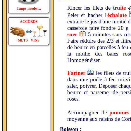
Rincer les filets de
truite
Temps, mode, ...
Peler et hacher l'
échalote
extraire le jus d'une moitié
ACCORDS
casserole faire fondre 20 g 
suer
5 minutes sans cess
Faire réduire des 2/3 et filtr
METS - VINS
de beurre en parcelles à fe
la moitié des baies roses
Homogénéiser.
Fariner
les filets de tru
dans une poêle à feu mi-vif 
saler, poivrer. Déposer chaqu
beurre et parsemer de pers
roses.
Accompagner de
pommes d
moyenne aux raisins de Cori
:
Boisson