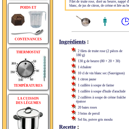
Filet de truite rose, doré au beurre, nappé
blanc, de jus de citron, de crème et liée au b
POIDS ET
CONTENANCES
:
Ingrédients
2 filets de truite rose (2 pièces de
THERMOSTAT
180 g)
130 g de beurre (80 + 20 + 30)
1 échalote
10 cl de vin blanc sec (Sauvignon)
1 citron jaune
1 cuillère à soupe de farine
TEMPÉRATURES
1 cuillère à soupe d'huile d'arachide
2 cuillères à soupe de crème fraîche
LA CUISSON
épaisse
DES LÉGUMES
20 baies roses
3 brins de persil
Sel fin, poivre gris moulu
:
Recette