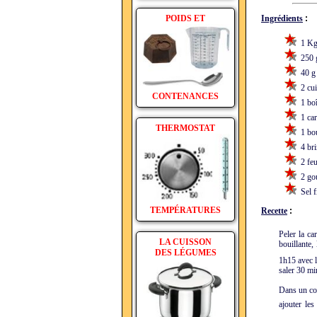
POIDS ET
Ingrédients
:
1 Kg 
250 g
40 g 
2 cuil
CONTENANCES
1 boît
1 car
THERMOSTAT
1 bou
4 brin
2 feui
2 gou
Sel f
TEMPÉRATURES
Recette
:
Peler la ca
LA CUISSON
bouillante,
DES LÉGUMES
1h15 avec 
saler 30 mi
Dans un coco
ajouter les