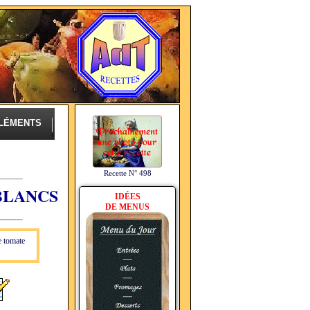
LÉMENTS
Recette N° 498
BLANCS
IDÉES
DE MENUS
e tomate