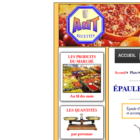
ACCUEIL
LES PRODUITS
DU MARCHÉ
Accueil
Plats
ÉPAUL
Au fil des mois
Épaule d
LES QUANTITÉS
et accom
par personne