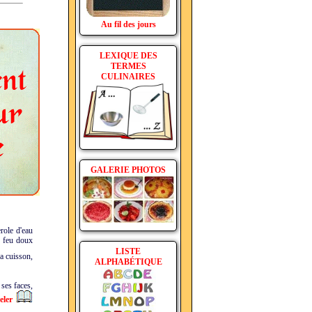
Au fil des jours
LEXIQUE DES
TERMES
CULINAIRES
GALERIE PHOTOS
role d'eau
 à feu doux
LISTE
la cuisson,
ALPHABÉTIQUE
 ses faces,
eler