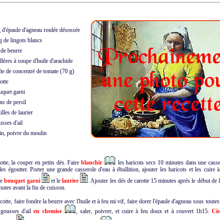
d'épaule d'agneau roulée désossée
 de lingots blancs
de beurre
lères à soupe d'huile d'arachide
e de concentré de tomate (70 g)
otte
quet garni
s de persil
lles de laurier
sses d'ail
in, poivre du moulin
rotte, la couper en petits dés. Faire
blanchir
les haricots secs 10 minutes dans une casse
 les égoutter. Porter une grande casserole d'eau à ébullition, ajouter les haricots et les cuire
le
bouquet garni
et le
laurier
. Ajouter les dés de carotte 15 minutes après le début de 
nutes avant la fin de cuisson.
tte, faire fondre la beurre avec l'huile et à feu mi vif, faire dorer l'épaule d'agneau sous toutes
 gousses d'ail
en chemise
, saler, poivrer, et cuire à feu doux et à couvert 1h15.
Cis