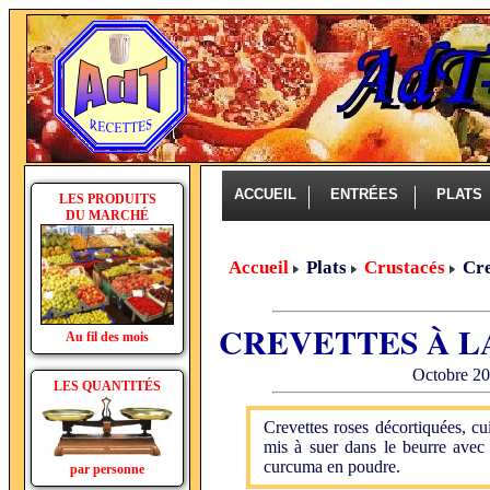
ACCUEIL
ENTRÉES
PLAT
LES PRODUITS
DU MARCHÉ
Accueil
Plats
Crustacés
Cre
CREVETTES À L
Au fil des mois
Octobre 20
LES QUANTITÉS
Crevettes roses décortiquées, cu
mis à suer dans le beurre avec 
curcuma en poudre.
par personne