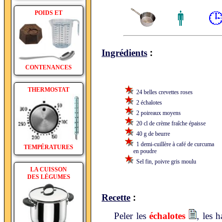
POIDS ET
:
Ingrédients
CONTENANCES
THERMOSTAT
24 belles crevettes roses
2 échalotes
2 poireaux moyens
20 cl de crème fraîche épaisse
40 g de beurre
1 demi-cuillère à café de curcuma
TEMPÉRATURES
en poudre
Sel fin, poivre gris moulu
LA CUISSON
DES LÉGUMES
:
Recette
Peler les
échalotes
, les 