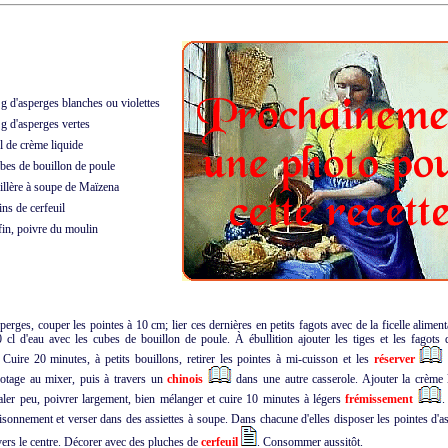
 d'asperges blanches ou violettes
 d'asperges vertes
 de crème liquide
es de bouillon de poule
llère à soupe de Maïzena
ns de cerfeuil
in, poivre du moulin
sperges, couper les pointes à 10 cm; lier ces dernières en petits fagots avec de la ficelle aliment
 cl d'eau avec les cubes de bouillon de poule. À ébullition ajouter les tiges et les fagots 
 Cuire 20 minutes, à petits bouillons, retirer les pointes à mi-cuisson et les
réserver
potage au mixer, puis à travers un
chinois
dans une autre casserole. Ajouter la crème l
aler peu, poivrer largement, bien mélanger et cuire 10 minutes à légers
frémissement
isonnement et verser dans des assiettes à soupe. Dans chacune d'elles disposer les pointes d'a
e vers le centre. Décorer avec des pluches de
cerfeuil
. Consommer aussitôt.