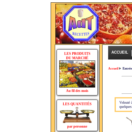
ACCUEIL
LES PRODUITS
DU MARCHÉ
Accueil
Entré
Au fil des mois
Velouté 
LES QUANTITÉS
quelques 
par personne