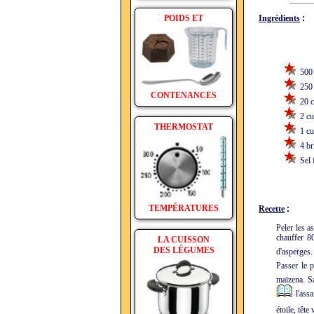
POIDS ET
Ingrédients
:
500 g
250 g
CONTENANCES
20 cl
2 cub
THERMOSTAT
1 cui
4 bri
Sel f
TEMPÉRATURES
Recette
:
Peler les a
chauffer 80
LA CUISSON
DES LÉGUMES
d'asperges.
Passer le 
maïzena. S
l'assa
étoile, têt