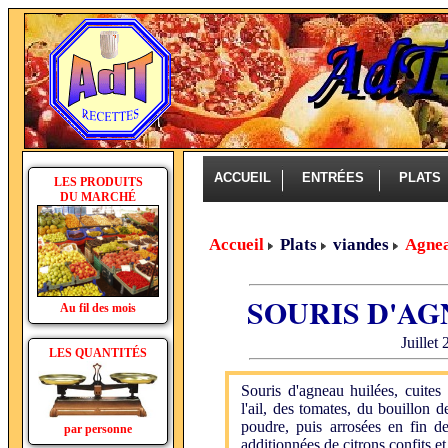
ACCUEIL
ENTRÉES
PLAT
LES PRODUITS
DU MARCHÉ
Accueil
Plats
viandes
Agne
SOURIS D'AG
Au fil des mois
Juillet
LES QUANTITÉS
Souris d'agneau huilées, cuite
l'ail, des tomates, du bouillon 
poudre, puis arrosées en fin d
par personne
additionnées de citrons confits e