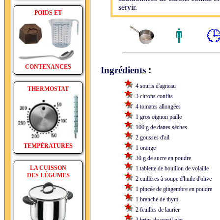
servir.
POIDS ET
CONTENANCES
:
Ingrédients
4 souris d'agneau
THERMOSTAT
3 citrons confits
4 tomates allongées
1 gros oignon paille
100 g de dattes sèches
2 gousses d'ail
TEMPÉRATURES
1 orange
30 g de sucre en poudre
LA CUISSON
1 tablette de bouillon de volaille
DES LÉGUMES
2 cuillères à soupe d'huile d'olive
1 pincée de gingembre en poudre
1 branche de thym
2 feuilles de laurier