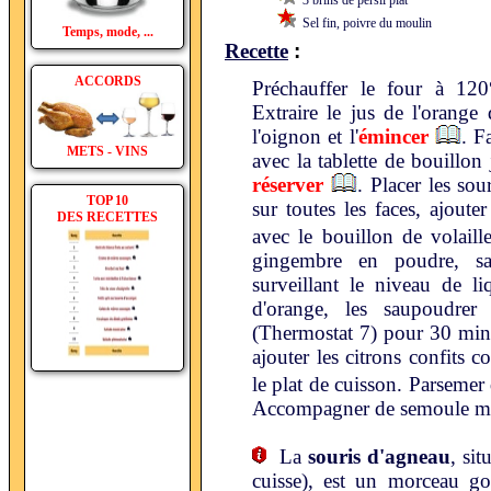
3 brins de persil plat
Sel fin, poivre du moulin
Temps, mode, ...
:
Recette
ACCORDS
Préchauffer le four à 12
Extraire le jus de l'orange 
l'oignon et l'
émincer
. F
METS - VINS
avec la tablette de bouillon 
réserver
. Placer les sou
TOP 10
sur toutes les faces, ajouter
DES RECETTES
avec le bouillon de volaill
gingembre en poudre, sa
surveillant le niveau de l
d'orange, les saupoudre
(Thermostat 7) pour 30 minu
ajouter les citrons confits c
le plat de cuisson. Parsemer
Accompagner de semoule moy
La
souris d'agneau
, sit
cuisse), est un morceau g