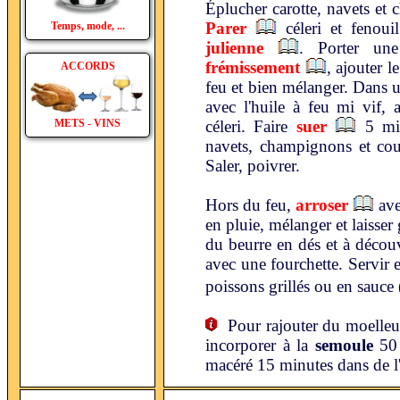
Éplucher carotte, navets et 
Parer
céleri et fenoui
Temps, mode, ...
julienne
. Porter une
frémissement
, ajouter 
ACCORDS
feu et bien mélanger. Dans u
avec l'huile à feu mi vif, a
METS - VINS
céleri. Faire
suer
5 min
navets, champignons et cour
Saler, poivrer.
Hors du feu,
arroser
ave
en pluie, mélanger et laisser
du beurre en dés et à décou
avec une fourchette. Servir
poissons grillés ou en sauce 
Pour rajouter du moelleux
incorporer à la
semoule
50 
macéré 15 minutes dans de l'