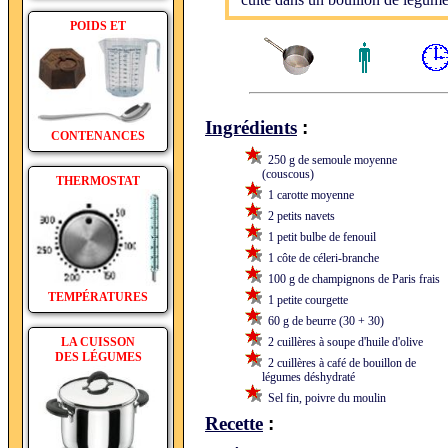
cuite dans un bouillon de légumes
POIDS ET
:
Ingrédients
CONTENANCES
250 g de semoule moyenne
(couscous)
THERMOSTAT
1 carotte moyenne
2 petits navets
1 petit bulbe de fenouil
1 côte de céleri-branche
100 g de champignons de Paris frais
TEMPÉRATURES
1 petite courgette
60 g de beurre (30 + 30)
LA CUISSON
2 cuillères à soupe d'huile d'olive
DES LÉGUMES
2 cuillères à café de bouillon de
légumes déshydraté
Sel fin, poivre du moulin
:
Recette