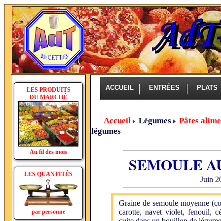
ACCUEIL
ENTRÉES
PLAT
LES PRODUITS
DU MARCHÉ
Accueil
Légumes
Pâtes alime
légumes
Au fil des mois
SEMOULE A
LES QUANTITÉS
Juin 2
Graine de semoule moyenne (co
carotte, navet violet, fenouil, 
par personne