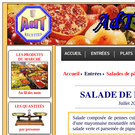
ACCUEIL
ENTRÉES
PLAT
LES PRODUITS
DU MARCHÉ
Accueil
Entrées
Salades de p
SALADE DE
Au fil des mois
Juillet 
LES QUANTITÉS
Salade composée de pennes cuit
d'une mayonnaise moutardée relev
salade verte et parsemée de pigno
par personne