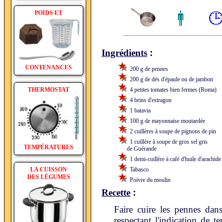
POIDS ET
:
Ingrédients
CONTENANCES
200 g de pennes
200 g de dés d'épaule ou de jambon
THERMOSTAT
4 petites tomates bien fermes (Roma)
4 brins d'estragon
1 batavia
100 g de mayonnaise moutardée
2 cuillères à soupe de pignons de pin
1 cuillère à soupe de gros sel gris
TEMPÉRATURES
de Guérande
1 demi-cuillère à café d'huile d'arachide
LA CUISSON
Tabasco
DES LÉGUMES
Poivre du moulin
:
Recette
Faire cuire les pennes dans
respectant l'indication de 