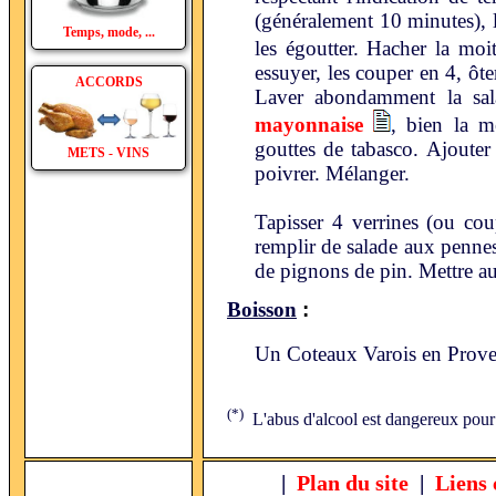
(généralement 10 minutes), l
Temps, mode, ...
les égoutter. Hacher la moit
essuyer, les couper en 4, ôter
ACCORDS
Laver abondamment la salad
mayonnaise
, bien la m
gouttes de tabasco. Ajouter 
METS - VINS
poivrer. Mélanger.
Tapisser 4 verrines (ou cou
remplir de salade aux pennes
de pignons de pin. Mettre au r
:
Boisson
Un Coteaux Varois en Prove
(*)
L'abus d'alcool est dangereux pour
|
Plan du site
|
Liens 