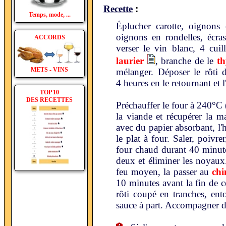
:
Recette
Temps, mode, ...
Éplucher carotte, oignons e
oignons en rondelles, écras
ACCORDS
verser le vin blanc, 4 cuill
laurier
, branche de le
t
METS - VINS
mélanger. Déposer le rôti d
4 heures en le retournant et 
TOP 10
DES RECETTES
Préchauffer le four à 240°C
la viande et récupérer la m
avec du papier absorbant, l'hu
le plat à four. Saler, poivr
four chaud durant 40 minute
deux et éliminer les noyaux
feu moyen, la passer au
chi
10 minutes avant la fin de ce
rôti coupé en tranches, en
sauce à part. Accompagner 