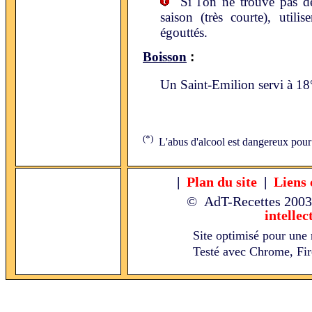
Si l'on ne trouve pas de
saison (très courte), utili
égouttés.
:
Boisson
Un Saint-Emilion servi à 1
(*)
L'abus d'alcool est dangereux pour
|
Plan du site
|
Liens 
© AdT-Recettes
2003
intellec
Site optimisé pour une 
Testé avec Chrome, Fire