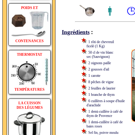
POIDS ET
:
Ingrédients
CONTENANCES
1 rôti de chevreuil
ficelé (1 Kg)
50 cl de vin blanc
THERMOSTAT
sec (Sauvignon)
2 oignons paille
2 gousses d'ail
1 carotte
8 pêches de vigne
2 feuilles de laurier
TEMPÉRATURES
1 branche de thym
6 cuillères à soupe d'huile
LA CUISSON
d'arachide
DES LÉGUMES
1 demi-cuillère à café de
thym de Provence
1 demi-cuillère à café de
baies roses
Sel fin, poivre moulu