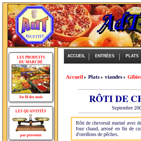
ACCUEIL
ENTRÉES
PLAT
LES PRODUITS
DU MARCHÉ
Accueil
Plats
viandes
Gibier
RÔTI DE 
Au fil des mois
Septembre 200
LES QUANTITÉS
Rôti de chevreuil mariné avec du
four chaud, arrosé en fin de c
d'oreillons de pêches.
par personne