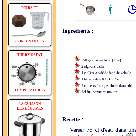
POIDS ET
:
Ingrédients
CONTENANCES
THERMOSTAT
250 g de riz parfumé (Thaï)
2 oignons paille
1 cuillère à café de fond de volaille
1 tablette de « KUB OR »
4 cuillères à soupe d'huile d'arachide
TEMPÉRATURES
Sel fin, poivre du moulin
LA CUISSON
DES LÉGUMES
:
Recette
Verser 75 cl d'eau dans un