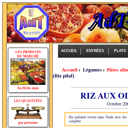
ACCUEIL
ENTRÉES
PLAT
LES PRODUITS
DU MARCHÉ
Accueil
Légumes
Pâtes alim
(Riz pilaf)
Au fil des mois
RIZ AUX O
LES QUANTITÉS
Octobre 200
Riz parfumé revenu dans l'huile avec des 
complète.
par personne