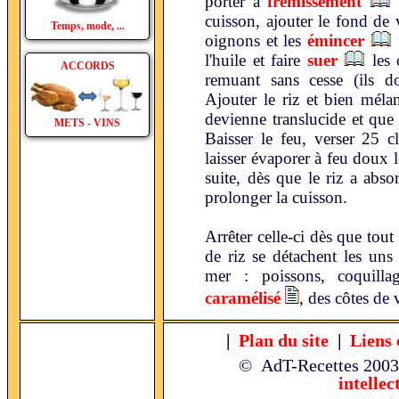
porter à
frémissement
e
cuisson, ajouter le fond de 
Temps, mode, ...
oignons et les
émincer
l'huile et faire
suer
les 
ACCORDS
remuant sans cesse (ils do
Ajouter le riz et bien méla
devienne translucide et que
METS - VINS
Baisser le feu, verser 25 c
laisser évaporer à feu doux 
suite, dès que le riz a abso
prolonger la cuisson.
Arrêter celle-ci dès que tou
de riz se détachent les uns
mer : poissons, coquill
caramélisé
, des côtes de 
|
Plan du site
|
Liens 
© AdT-Recettes
2003
intellec