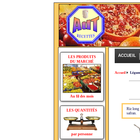
ACCUEIL
LES PRODUITS
DU MARCHÉ
Accueil
Légum
Au fil des mois
Riz long 
LES QUANTITÉS
safran.
par personne