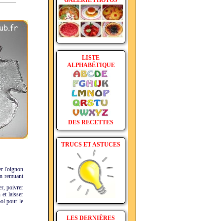
GALERIE PHOTOS
LISTE
ALPHABÉTIQUE
DES RECETTES
TRUCS ET ASTUCES
er l'oignon
en remuant
er, poivrer
 et laisser
bol pour le
LES DERNIÈRES