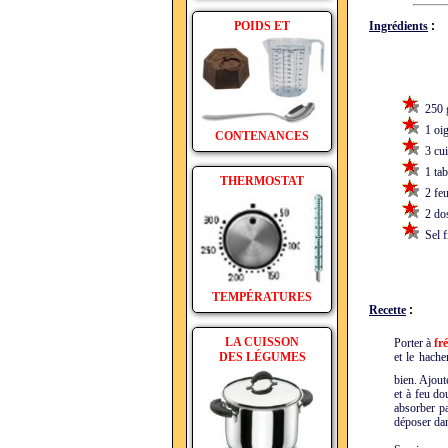
POIDS ET
Ingrédients
:
250 g
1 oig
CONTENANCES
3 cuil
1 tabl
THERMOSTAT
2 feui
2 dose
Sel f
TEMPÉRATURES
Recette
:
LA CUISSON
Porter à
fr
DES LÉGUMES
et le hache
bien. Ajout
et à feu do
absorber pa
déposer dan