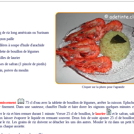
 de riz long américain ou Surinam
non paille
lères à soupe d'huile d'arachide
ette de bouillon de légumes
lles de laurier
s de safran (1 pincée de pistils)
in, poivre du moulin
Cliquer sur la photo pour l'agrandir
émissement
75 cl d'eau avec la tablette de bouillon de légumes, arrêter la cuisson. Epluch
r finement. Dans une sauteuse, chauffer l'huile et faire dorer les oignons quelques minutes 
er le riz et bien remuer durant 1 minute. Verser 25 cl de bouillon, le
laurier
et le safran, sal
ux laisser évaporer le liquide en remuant souvent. Deux fois de suite ajouter 25 cl de bouillon
r le riz. Les grains de riz doivent se détacher les uns des autres. Mouler le riz dans un petit 
s chaque assiette.