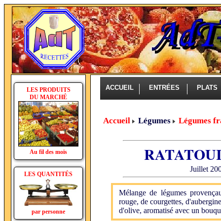
ACCUEIL
ENTRÉES
PLAT
LES PRODUITS
DU MARCHÉ
Accueil
Légumes
Légumes fr
RATATOU
Au fil des mois
Juillet 20
LES QUANTITÉS
Mélange de légumes provençaux
rouge, de courgettes, d'aubergines
d'olive, aromatisé avec un bouqu
par personne