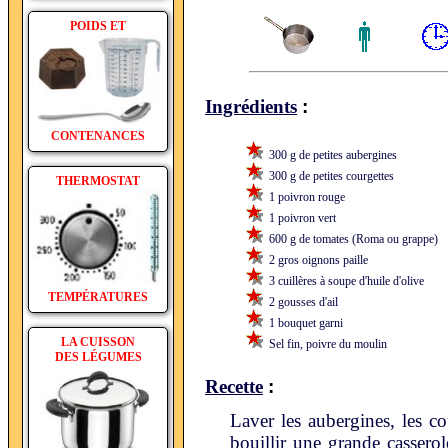
POIDS ET
:
Ingrédients
CONTENANCES
300 g de petites aubergines
300 g de petites courgettes
THERMOSTAT
1 poivron rouge
1 poivron vert
600 g de tomates (Roma ou grappe)
2 gros oignons paille
3 cuillères à soupe d'huile d'olive
TEMPÉRATURES
2 gousses d'ail
1 bouquet garni
LA CUISSON
Sel fin, poivre du moulin
DES LÉGUMES
:
Recette
Laver les aubergines, les co
bouillir une grande cassero