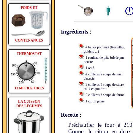
POIDS ET
:
Ingrédients
CONTENANCES
4 belles pommes (Reinettes,
golden, ...)
THERMOSTAT
1 rouleau de pâte brisée pur
beurre
1 œuf
4 cuillères à soupe de miel
d'acacia
2 cuillères à soupe de sucre
TEMPÉRATURES
roux en poudre
2 cuillères à soupe de farine
1 citron jaune
LA CUISSON
DES LÉGUMES
:
Recette
Préchauffer le four à 21
Couper le citron en deux,