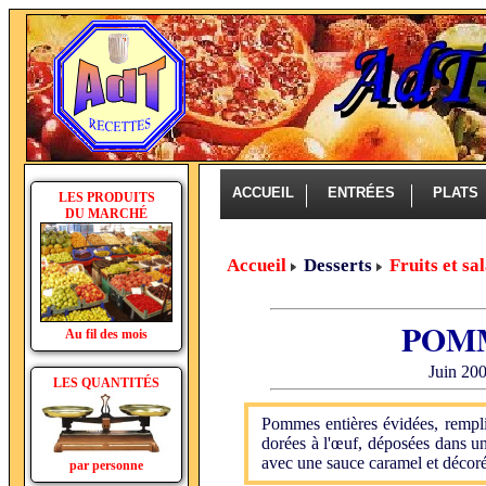
ACCUEIL
ENTRÉES
PLAT
LES PRODUITS
DU MARCHÉ
Accueil
Desserts
Fruits et sa
POM
Au fil des mois
Juin 200
LES QUANTITÉS
Pommes entières évidées, remplie
dorées à l'œuf, déposées dans un
avec une sauce caramel et décor
par personne