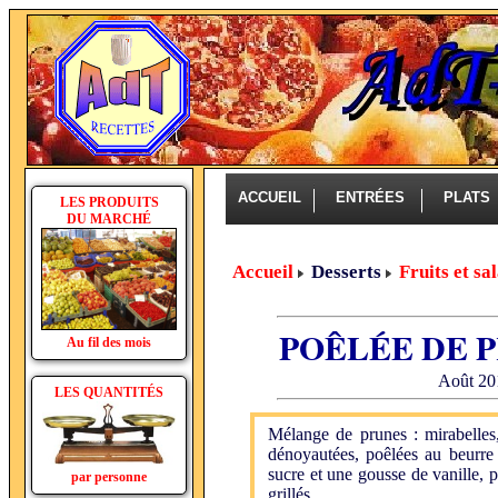
ACCUEIL
ENTRÉES
PLAT
LES PRODUITS
DU MARCHÉ
Accueil
Desserts
Fruits et sa
POÊLÉE DE 
Au fil des mois
Août 201
LES QUANTITÉS
Mélange de prunes : mirabelles,
dénoyautées, poêlées au beurre 
sucre et une gousse de vanille, 
par personne
grillés.