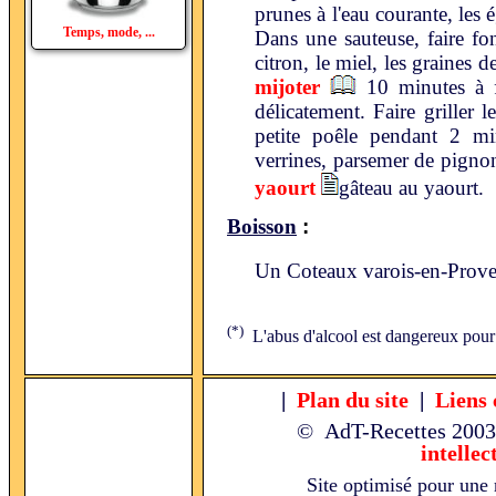
prunes à l'eau courante, les 
Temps, mode, ...
Dans une sauteuse, faire fon
citron, le miel, les graines d
mijoter
10 minutes à f
délicatement. Faire griller
petite poêle pendant 2 mi
verrines, parsemer de pign
yaourt
gâteau au yaourt.
:
Boisson
Un Coteaux varois-en-Prove
(*)
L'abus d'alcool est dangereux pour
|
Plan du site
|
Liens 
© AdT-Recettes
2003
intellec
Site optimisé pour une 