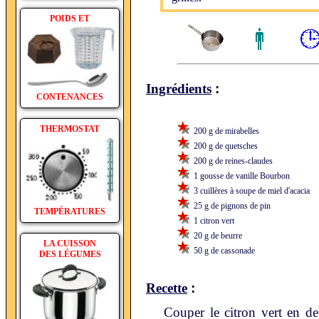
POIDS ET
:
Ingrédients
CONTENANCES
THERMOSTAT
200 g de mirabelles
200 g de quetsches
200 g de reines-claudes
1 gousse de vanille Bourbon
3 cuillères à soupe de miel d'acacia
25 g de pignons de pin
TEMPÉRATURES
1 citron vert
20 g de beurre
LA CUISSON
50 g de cassonade
DES LÉGUMES
:
Recette
Couper le citron vert en de