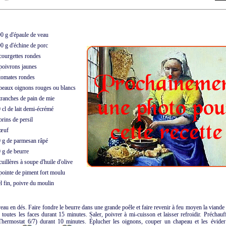
 g d'épaule de veau
 g d'échine de porc
ourgettes rondes
oivrons jaunes
omates rondes
eaux oignons rouges ou blancs
ranches de pain de mie
cl de lait demi-écrémé
rins de persil
œuf
g de parmesan râpé
g de beurre
uillères à soupe d'huile d'olive
ointe de piment fort moulu
 fin, poivre du moulin
eau en dés. Faire fondre le beurre dans une grande poêle et faire revenir à feu moyen la viande
r toutes les faces durant 15 minutes. Saler, poivrer à mi-cuisson et laisser refroidir. Préchauf
hermostat 6/7) durant 10 minutes. Éplucher les oignons, couper un chapeau et les évide