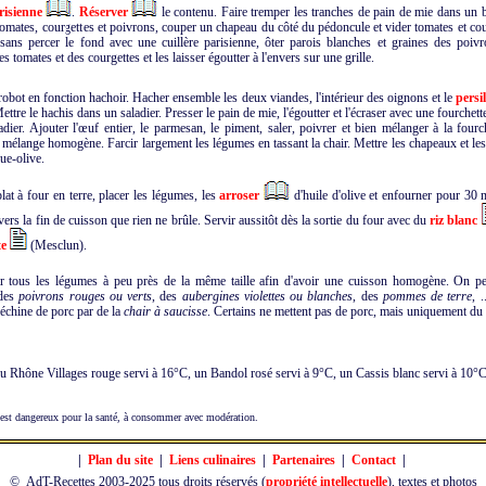
risienne
.
Réserver
le contenu. Faire tremper les tranches de pain de mie dans un b
 tomates, courgettes et poivrons, couper un chapeau du côté du pédoncule et vider tomates et co
sans percer le fond avec une cuillère parisienne, ôter parois blanches et graines des poivr
des tomates et des courgettes et les laisser égoutter à l'envers sur une grille.
e robot en fonction hachoir. Hacher ensemble les deux viandes, l'intérieur des oignons et le
persil
ttre le hachis dans un saladier. Presser le pain de mie, l'égoutter et l'écraser avec une fourchette
adier. Ajouter l'œuf entier, le parmesan, le piment, saler, poivrer et bien mélanger à la fourc
 mélange homogène. Farcir largement les légumes en tassant la chair. Mettre les chapeaux et les
ue-olive.
lat à four en terre, placer les légumes, les
arroser
d'huile d'olive et enfourner pour 30 
 vers la fin de cuisson que rien ne brûle. Servir aussitôt dès la sortie du four avec du
riz blanc
te
(Mesclun).
tous les légumes à peu près de la même taille afin d'avoir une cuisson homogène. On peu
 des
poivrons rouges ou verts
, des
aubergines violettes ou blanches
, des
pommes de terre
, 
'échine de porc par de la
chair à saucisse
. Certains ne mettent pas de porc, mais uniquement du
 Rhône Villages rouge servi à 16°C, un Bandol rosé servi à 9°C, un Cassis blanc servi à 10°
est dangereux pour la santé, à consommer avec modération.
|
Plan du site
|
Liens culinaires
|
Partenaires
|
Contact
|
© AdT-Recettes
2003-2025 tous droits réservés (
propriété intellectuelle
), textes et photos