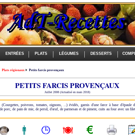
ENTRÉES
PLATS
LÉGUMES
DESSERTS
COMP
Plats régionaux
Petits farcis provençaux
PETITS FARCIS PROVENÇAUX
Juillet 2008 (Actualisé en mars 2018)
(Courgettes, poivrons, tomates, oignons, ...) évidés, garnis d'une farce à base d'épaule 
de porc, de pain de mie, de persil, d'œuf, de parmesan et de piment, cuits au four avec un filet