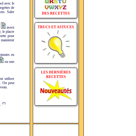
ol avec le
urgettes de
ons. Saler
DES RECETTES
TRUCS ET ASTUCES
assez
, le placer
hette pour
 maintenir
minutes en
ou une
LES DERNIÈRES
RECETTES
t utiliser
... On peut
 veau.
(*)
C.