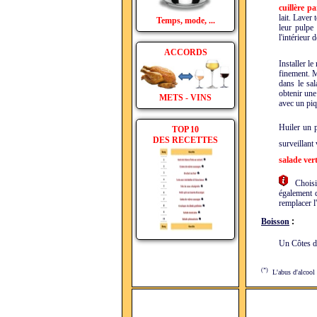
cuillère pa
lait. Laver
Temps, mode, ...
leur pulpe 
l'intérieur 
ACCORDS
Installer l
finement. Me
dans le sal
obtenir une
METS - VINS
avec un piq
Huiler un p
TOP 10
DES RECETTES
surveillant
salade ver
Choisir 
également
remplacer l
Boisson
:
Un Côtes du
(*)
L'abus d'alcool 