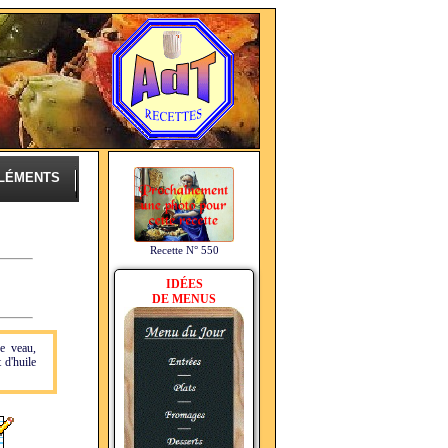
LÉMENTS
Recette N° 550
IDÉES
DE MENUS
de veau,
 d'huile