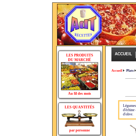
ACCUEIL
LES PRODUITS
DU MARCHÉ
Accueil
Plats
Au fil des mois
Légumes 
LES QUANTITÉS
d'échine 
d'olive.
par personne