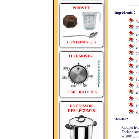
POIDS ET
Ingrédients
:
400
200
2 c
2 p
CONTENANCES
2 t
2 b
THERMOSTAT
3 t
10 
4 b
1 
50 
TEMPÉRATURES
40 
4 c
LA CUISSON
1 p
DES LÉGUMES
Sel
Recette
:
Couper le v
l'échine su
à 200°C (T