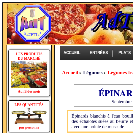
ACCUEIL
ENTRÉES
PLAT
LES PRODUITS
DU MARCHÉ
Accueil
Légumes
Légumes fr
ÉPINAR
Au fil des mois
Septembre 
LES QUANTITÉS
Épinards blanchis à l'eau bouil
des échalotes suées au beurre et
avec une pointe de muscade.
par personne