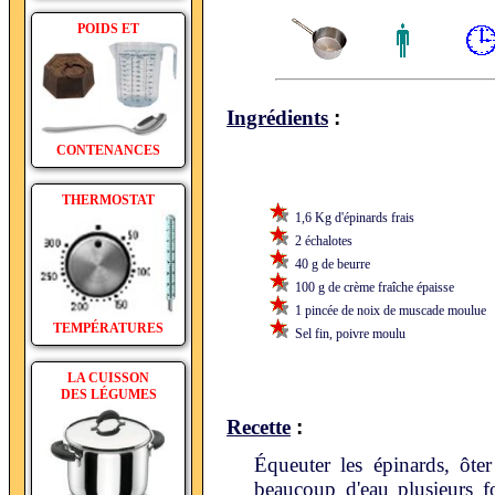
POIDS ET
:
Ingrédients
CONTENANCES
THERMOSTAT
1,6 Kg d'épinards frais
2 échalotes
40 g de beurre
100 g de crème fraîche épaisse
1 pincée de noix de muscade moulue
TEMPÉRATURES
Sel fin, poivre moulu
LA CUISSON
DES LÉGUMES
:
Recette
Équeuter les épinards, ôter
beaucoup d'eau plusieurs fo