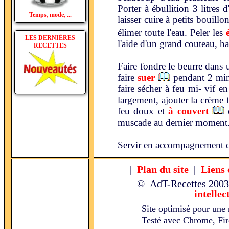
Porter à ébullition 3 litres 
Temps, mode, ...
laisser cuire à petits bouillo
élimer toute l'eau. Peler les
LES DERNIÈRES
l'aide d'un grand couteau, h
RECETTES
Faire fondre le beurre dans u
faire
suer
pendant 2 minu
faire sécher à feu mi- vif e
largement, ajouter la crème 
feu doux et
à couvert
e
muscade au dernier moment
Servir en accompagnement de 
|
Plan du site
|
Liens 
© AdT-Recettes
2003
intellec
Site optimisé pour une 
Testé avec Chrome, Fire