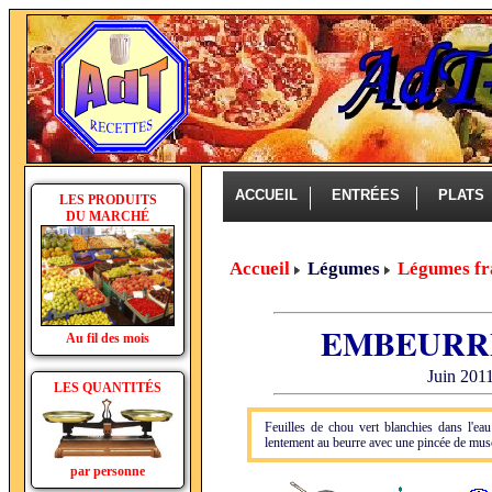
ACCUEIL
ENTRÉES
PLAT
LES PRODUITS
DU MARCHÉ
Accueil
Légumes
Légumes fr
EMBEURR
Au fil des mois
Juin 2011
LES QUANTITÉS
Feuilles de chou vert blanchies dans l'eau 
lentement au beurre avec une pincée de mus
par personne