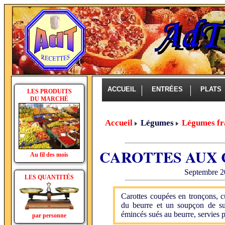
ACCUEIL
ENTRÉES
PLAT
LES PRODUITS
DU MARCHÉ
Accueil
Légumes
Légumes fr
CAROTTES AUX 
Au fil des mois
Septembre 2
LES QUANTITÉS
Carottes coupées en tronçons, c
du beurre et un soupçon de su
émincés sués au beurre, servies p
par personne