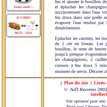
feu et ajouter le bouillon 
et éplucher les champign
Temps, mode, ...
succinctement dans l'eau vin
feu doux dans une poêle ave
ACCORDS
évaporer l'eau rendue par 
dessèchement.
METS - VINS
Eplucher les carottes, les ri
de 1 cm en biseau. Les pl
bouillon, le reste de beurr
jusqu'à presque évaporation
les champignons, 2 cuillè
cuisson à feu doux 5 min
moment de servir. Décorer a
|
Plan du site
|
Liens 
© AdT-Recettes
2003
intellec
Site optimisé pour une 
Testé avec Chrome, Fire