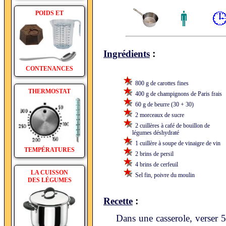
POIDS ET
:
Ingrédients
CONTENANCES
800 g de carottes fines
THERMOSTAT
400 g de champignons de Paris frais
60 g de beurre (30 + 30)
2 morceaux de sucre
2 cuillères à café de bouillon de
légumes déshydraté
1 cuillère à soupe de vinaigre de vin
TEMPÉRATURES
2 brins de persil
4 brins de cerfeuil
LA CUISSON
Sel fin, poivre du moulin
DES LÉGUMES
:
Recette
Dans une casserole, verser 5