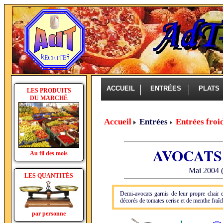
ACCUEIL
ENTRÉES
PLAT
LES PRODUITS
DU MARCHÉ
Accueil
Entrées
Entrées froi
AVOCATS
Au fil des mois
Mai 2004 
LES QUANTITÉS
Demi-avocats garnis de leur propre chair en
décorés de tomates cerise et de menthe fraîc
par personne