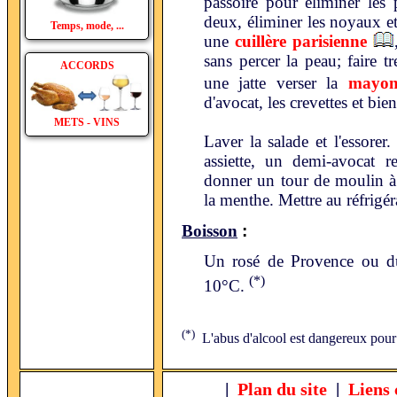
passoire pour éliminer les 
deux, éliminer les noyaux et
Temps, mode, ...
une
cuillère parisienne
sans percer la peau; faire t
ACCORDS
une jatte verser la
mayon
d'avocat, les crevettes et bie
METS - VINS
Laver la salade et l'essore
assiette, un demi-avocat 
donner un tour de moulin à 
la menthe. Mettre au réfrigéra
:
Boisson
Un rosé de Provence ou du
(*)
10°C.
(*)
L'abus d'alcool est dangereux pour
|
Plan du site
|
Liens 