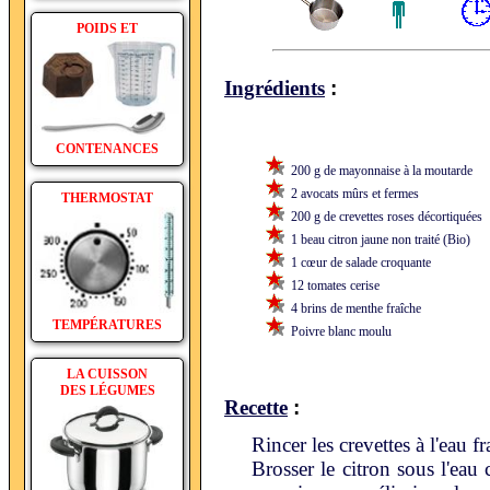
POIDS ET
:
Ingrédients
CONTENANCES
200 g de mayonnaise à la moutarde
2 avocats mûrs et fermes
THERMOSTAT
200 g de crevettes roses décortiquées
1 beau citron jaune non traité (Bio)
1 cœur de salade croquante
12 tomates cerise
4 brins de menthe fraîche
TEMPÉRATURES
Poivre blanc moulu
LA CUISSON
DES LÉGUMES
:
Recette
Rincer les crevettes à l'eau f
Brosser le citron sous l'eau 