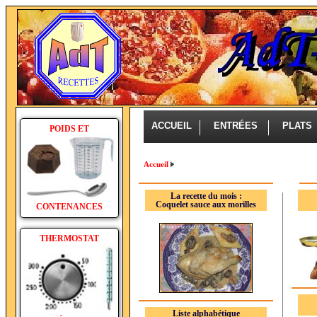
ACCUEIL
ENTRÉES
PLAT
POIDS ET
Accueil
La recette du mois :
Coquelet sauce aux morilles
CONTENANCES
THERMOSTAT
Liste alphabétique