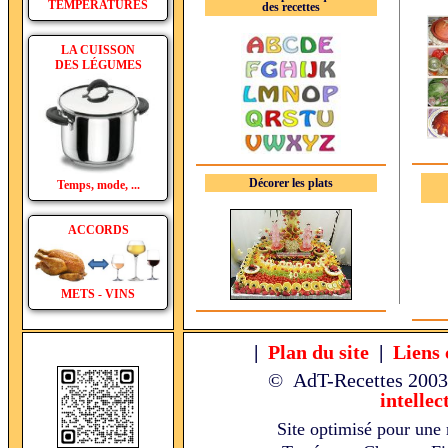
TEMPÉRATURES
des recettes
LA CUISSON
DES LÉGUMES
Décorer les plats
Temps, mode, ...
ACCORDS
METS - VINS
|
Plan du site
|
Liens 
© AdT-Recettes
2003
intellec
Site optimisé pour une 