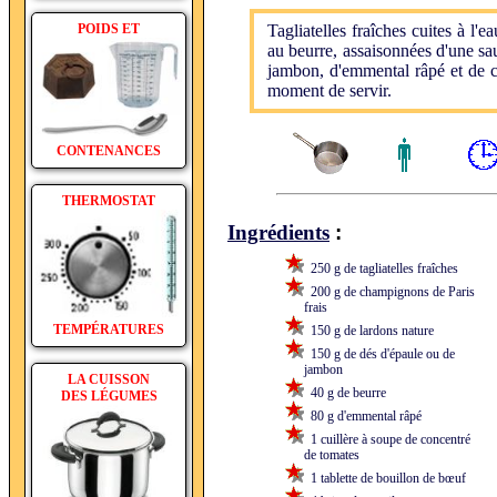
POIDS ET
Tagliatelles fraîches cuites à l
au beurre, assaisonnées d'une sa
jambon, d'emmental râpé et de c
moment de servir.
CONTENANCES
THERMOSTAT
:
Ingrédients
250 g de tagliatelles fraîches
200 g de champignons de Paris
frais
TEMPÉRATURES
150 g de lardons nature
150 g de dés d'épaule ou de
jambon
LA CUISSON
40 g de beurre
DES LÉGUMES
80 g d'emmental râpé
1 cuillère à soupe de concentré
de tomates
1 tablette de bouillon de bœuf