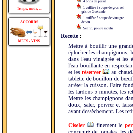
4 brins de persil
1 cuillère à soupe de gros sel
Temps, mode, ...
gris de Guérande
1 cuillère à soupe de vinaigre
ACCORDS
de vin
Sel fin, poivre moulu
:
Recette
METS - VINS
Mettre à bouillir une grande
éplucher les champignons, l
dans l'eau vinaigrée et les é
l'eau bouillante en respecta
et les
réserver
au chaud. 
tablette de bouillon de bœuf
arrêter la cuisson. Faire fon
les lardons 5 minutes, les re
Mettre les champignons dan
doux, saler, poivrer et lais
avant dessèchement. Les retire
Ciseler
finement le
per
concentré de tomates, les d