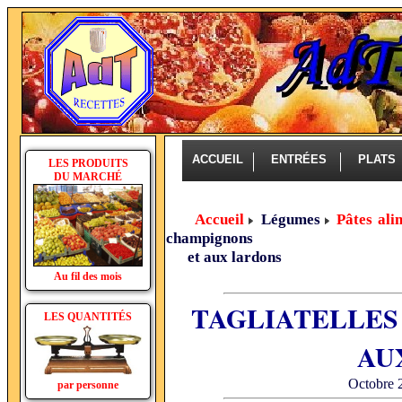
ACCUEIL
ENTRÉES
PLAT
LES PRODUITS
DU MARCHÉ
Accueil
Légumes
Pâtes ali
champignons
et aux lardons
Au fil des mois
TAGLIATELLES
LES QUANTITÉS
AU
Octobre 2
par personne