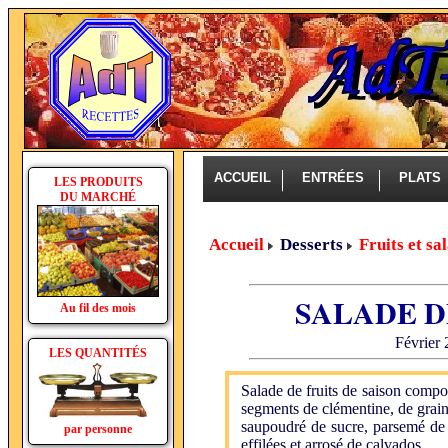
ACCUEIL
ENTRÉES
PLAT
LES PRODUITS
DU MARCHÉ
Accueil
Desserts
Fruits et sa
SALADE D
Au fil des mois
Février 
LES QUANTITÉS
Salade de fruits de saison compo
segments de clémentine, de grains 
saupoudré de sucre, parsemé de 
par personne
effilées et arrosé de calvados.