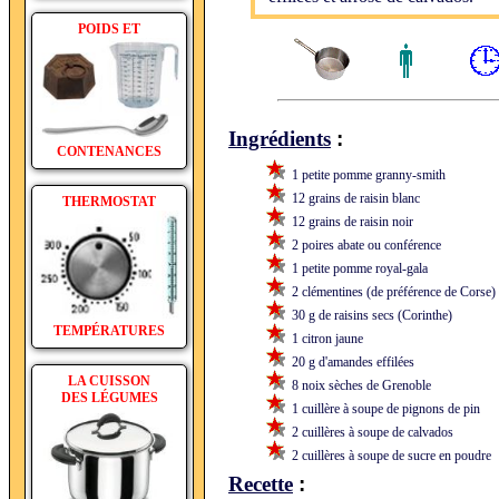
POIDS ET
:
Ingrédients
CONTENANCES
1 petite pomme granny-smith
12 grains de raisin blanc
THERMOSTAT
12 grains de raisin noir
2 poires abate ou conférence
1 petite pomme royal-gala
2 clémentines (de préférence de Corse)
30 g de raisins secs (Corinthe)
TEMPÉRATURES
1 citron jaune
20 g d'amandes effilées
LA CUISSON
8 noix sèches de Grenoble
DES LÉGUMES
1 cuillère à soupe de pignons de pin
2 cuillères à soupe de calvados
2 cuillères à soupe de sucre en poudre
:
Recette