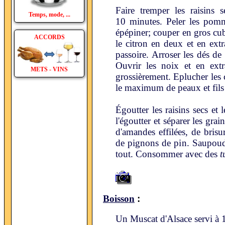
Faire tremper les raisins 
Temps, mode, ...
10 minutes. Peler les pomme
épépiner; couper en gros cub
ACCORDS
le citron en deux et en extr
passoire. Arroser les dés de
Ouvrir les noix et en extr
METS - VINS
grossièrement. Eplucher les c
le maximum de peaux et fils b
Égoutter les raisins secs et 
l'égoutter et séparer les gra
d'amandes effilées, de brisu
de pignons de pin. Saupoudr
tout. Consommer avec des
t
:
Boisson
Un Muscat d'Alsace servi à