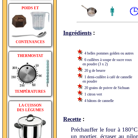
POIDS ET
:
Ingrédients
CONTENANCES
4 belles pommes golden ou autres
THERMOSTAT
6 cuillères à soupe de sucre roux
en poudre (3 x 2)
20 g de beurre
1 demi-cuillère à café de cannelle
en poudre
20 grains de poivre de Sichuan
TEMPÉRATURES
1 citron vert
4 bâtons de cannelle
LA CUISSON
DES LÉGUMES
:
Recette
Préchauffer le four à 180°
un mortier, écraser au pilo