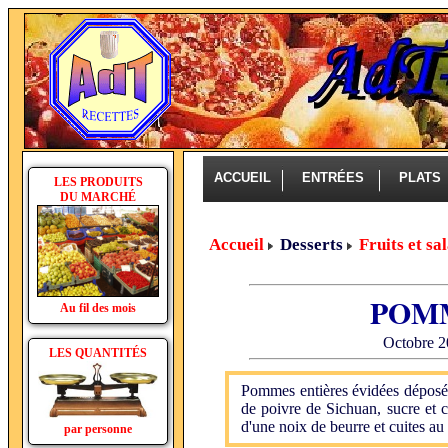
ACCUEIL
ENTRÉES
PLAT
LES PRODUITS
DU MARCHÉ
Accueil
Desserts
Fruits et sa
POM
Au fil des mois
Octobre 2
LES QUANTITÉS
Pommes entières évidées déposée
de poivre de Sichuan, sucre et 
d'une noix de beurre et cuites au 
par personne