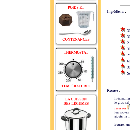
POIDS ET
Ingrédients
:
30
300
CONTENANCES
2 o
30 
THERMOSTAT
25 
60 
30 
Sel
TEMPÉRATURES
Recette
:
Préchauffer
LA CUISSON
le gros sel
DES LÉGUMES
réserver
feu moyen 5
ajouter la 
Beurrer un