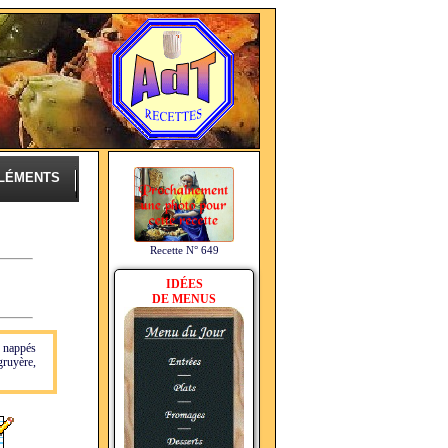
LÉMENTS
Recette N° 649
IDÉES
DE MENUS
, nappés
gruyère,