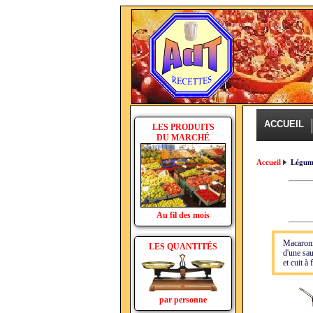
ACCUEIL
LES PRODUITS
DU MARCHÉ
Accueil
Légum
Au fil des mois
Macaroni
LES QUANTITÉS
d'une sau
et cuit à
par personne