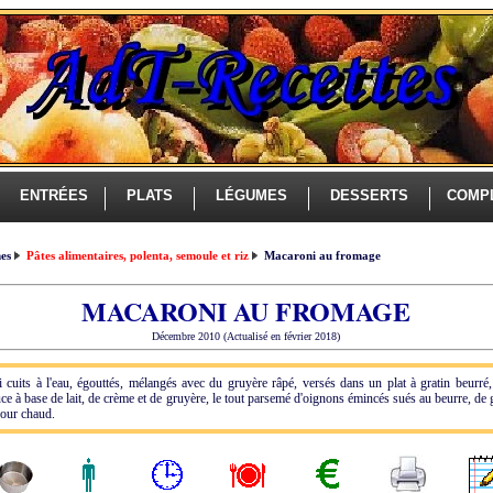
ENTRÉES
PLATS
LÉGUMES
DESSERTS
COMP
es
Pâtes alimentaires, polenta, semoule et riz
Macaroni au fromage
MACARONI AU FROMAGE
Décembre 2010 (Actualisé en février 2018)
 cuits à l'eau, égouttés, mélangés avec du gruyère râpé, versés dans un plat à gratin beurré
ce à base de lait, de crème et de gruyère, le tout parsemé d'oignons émincés sués au beurre, de 
 four chaud.