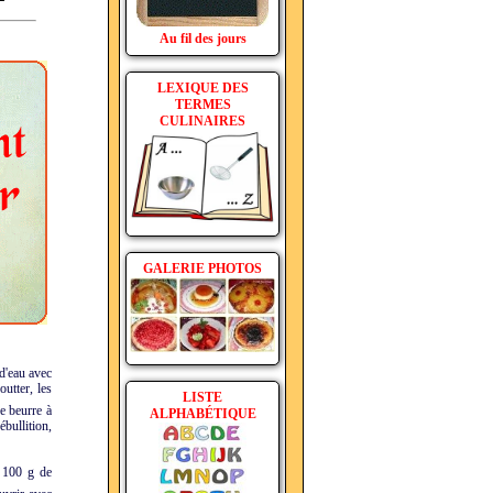
Au fil des jours
LEXIQUE DES
TERMES
CULINAIRES
GALERIE PHOTOS
 d'eau avec
outter, les
LISTE
e beurre à
ALPHABÉTIQUE
bullition,
c 100 g de