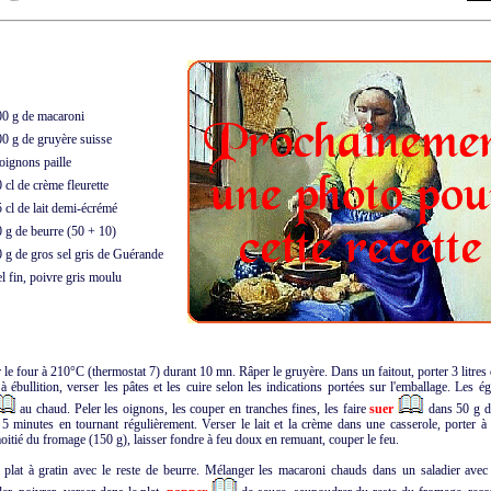
0 g de macaroni
 g de gruyère suisse
ignons paille
cl de crème fleurette
cl de lait demi-écrémé
g de beurre (50 + 10)
g de gros sel gris de Guérande
 fin, poivre gris moulu
 le four à 210°C (thermostat 7) durant 10 mn. Râper le gruyère. Dans un faitout, porter 3 litres
 à ébullition, verser les pâtes et les cuire selon les indications portées sur l'emballage. Les ég
au chaud. Peler les oignons, les couper en tranches fines, les faire
suer
dans 50 g d
 minutes en tournant régulièrement. Verser le lait et la crème dans une casserole, porter à é
moitié du fromage (150 g), laisser fondre à feu doux en remuant, couper le feu.
 plat à gratin avec le reste de beurre. Mélanger les macaroni chauds dans un saladier ave