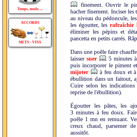
finement. Ouvrir le pim
Temps, mode, ...
hacher finement. Inciser le
au niveau du pédoncule, les
ACCORDS
les égoutter, les
rafraîchir
éliminer les pépins et déta
pancetta en petits carrés. Râ
METS - VINS
Dans une poêle faire chauffer 
laisser
suer
5 minutes à
puis incorporer le piment et
mijoter
à feu doux et à 
ébullition dans un faitout, a
Cuire selon les indications
reprise de l'ébullition).
Égoutter les pâtes, les aj
3 minutes à feu doux. Faire
poêle 1 mn en remuant. Vers
creux chaud, parsemer de
aussitôt.