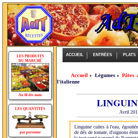
ACCUEIL
ENTRÉES
PLAT
LES PRODUITS
DU MARCHÉ
Accueil
Légumes
Pâtes 
l'italienne
Au fil des mois
LINGUIN
LES QUANTITÉS
Avril 201
Linguine cuites à l'eau, égoutté
de dés de tomate, d'oignons éminc
par personne