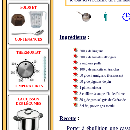
le tout servi parsemé de Parmigia
POIDS ET
:
Ingrédients
CONTENANCES
300 g de linguine
THERMOSTAT
500 g de tomates allongées
2 oignons paille
100 g de pancetta en tranches
50 g de Parmigiano (Parmesan)
50 g de pignons de pin
TEMPÉRATURES
1 piment oiseau
3 cuillères à soupe d'huile d'olive
LA CUISSON
30 g de gros sel gris de Guérande
DES LÉGUMES
Sel fin, poivre gris moulu
:
Recette
Porter à ébullition une cass