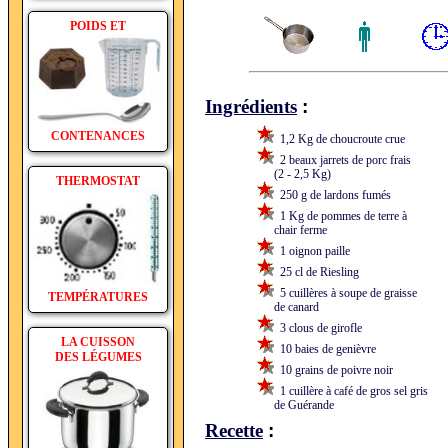
POIDS ET
:
Ingrédients
CONTENANCES
1,2 Kg de choucroute crue
2 beaux jarrets de porc frais
(2 - 2,5 Kg)
THERMOSTAT
250 g de lardons fumés
1 Kg de pommes de terre à
chair ferme
1 oignon paille
25 cl de Riesling
5 cuillères à soupe de graisse
TEMPÉRATURES
de canard
3 clous de girofle
LA CUISSON
10 baies de genièvre
DES LÉGUMES
10 grains de poivre noir
1 cuillère à café de gros sel gris
de Guérande
:
Recette