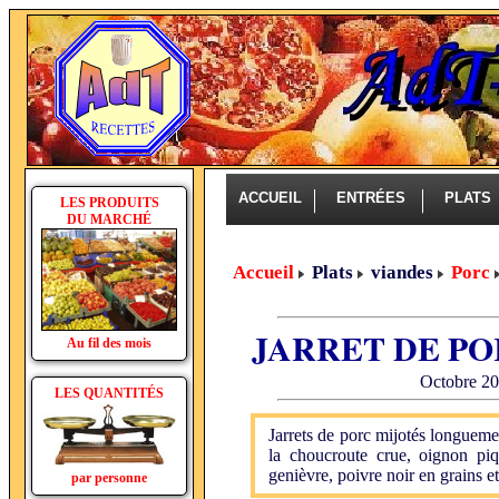
ACCUEIL
ENTRÉES
PLAT
LES PRODUITS
DU MARCHÉ
Accueil
Plats
viandes
Porc
JARRET DE P
Au fil des mois
Octobre 20
LES QUANTITÉS
Jarrets de porc mijotés longueme
la choucroute crue, oignon piq
genièvre, poivre noir en grains e
par personne