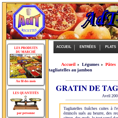
ACCUEIL
ENTRÉES
PLAT
LES PRODUITS
DU MARCHÉ
Accueil
Légumes
Pâtes 
tagliatelles au jambon
Au fil des mois
GRATIN DE TA
LES QUANTITÉS
Avril 200
Tagliatelles fraîches cuites à 
émincés sués au beurre, des re
par personne