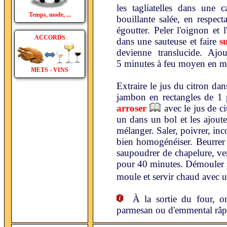
les tagliatelles dans une 
Temps, mode, ...
bouillante salée, en respec
égoutter. Peler l'oignon et l
ACCORDS
dans une sauteuse et faire
s
devienne translucide. Ajo
5 minutes à feu moyen en m
METS - VINS
Extraire le jus du citron da
jambon en rectangles de 1 p
arroser
avec le jus de ci
un dans un bol et les ajoute
mélanger. Saler, poivrer, inc
bien homogénéiser. Beurrer l
saupoudrer de chapelure, ver
pour 40 minutes. Démouler s
moule et servir chaud avec 
À la sortie du four, on
parmesan ou d'emmental râp