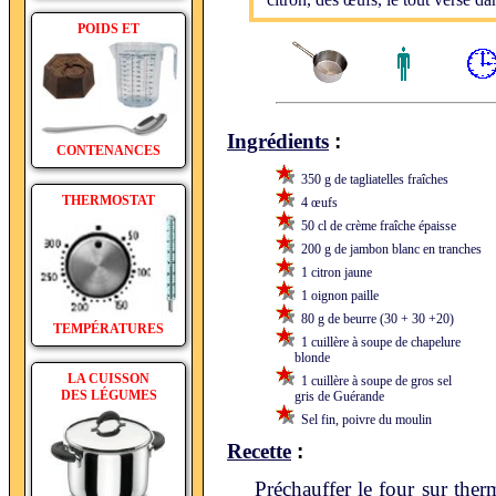
citron, des œufs, le tout versé da
POIDS ET
:
Ingrédients
CONTENANCES
350 g de tagliatelles fraîches
THERMOSTAT
4 œufs
50 cl de crème fraîche épaisse
200 g de jambon blanc en tranches
1 citron jaune
1 oignon paille
80 g de beurre (30 + 30 +20)
TEMPÉRATURES
1 cuillère à soupe de chapelure
blonde
LA CUISSON
1 cuillère à soupe de gros sel
DES LÉGUMES
gris de Guérande
Sel fin, poivre du moulin
:
Recette
Préchauffer le four sur the