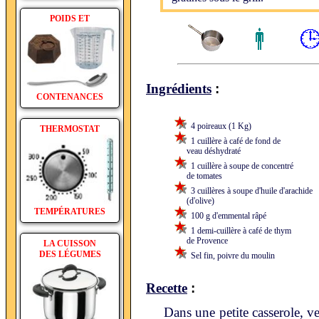
POIDS ET
:
Ingrédients
CONTENANCES
4 poireaux (1 Kg)
THERMOSTAT
1 cuillère à café de fond de
veau déshydraté
1 cuillère à soupe de concentré
de tomates
3 cuillères à soupe d'huile d'arachide
(d'olive)
TEMPÉRATURES
100 g d'emmental râpé
1 demi-cuillère à café de thym
de Provence
LA CUISSON
DES LÉGUMES
Sel fin, poivre du moulin
:
Recette
Dans une petite casserole, ve