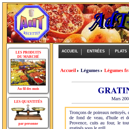
ACCUEIL
ENTRÉES
PLAT
LES PRODUITS
DU MARCHÉ
Accueil
Légumes
Légumes fr
GRATI
Au fil des mois
Mars 2004
LES QUANTITÉS
Tronçons de poireaux nettoyés, 
de fond de veau, d'huile et 
Provence, cuits au four, le to
par personne
gratinés sous le grill.