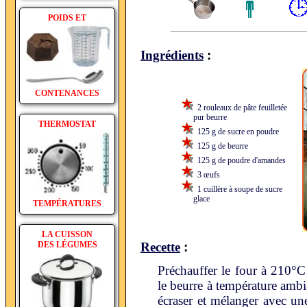
POIDS ET
:
Ingrédients
CONTENANCES
2 rouleaux de pâte feuilletée
pur beurre
THERMOSTAT
125 g de sucre en poudre
125 g de beurre
125 g de poudre d'amandes
3 œufs
1 cuillère à soupe de sucre
glace
TEMPÉRATURES
LA CUISSON
:
DES LÉGUMES
Recette
Préchauffer le four à 210°C
le beurre à température ambi
écraser et mélanger avec une