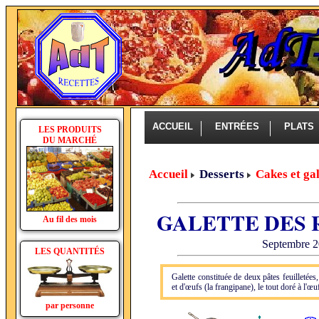
ACCUEIL
ENTRÉES
PLAT
LES PRODUITS
DU MARCHÉ
Accueil
Desserts
Cakes et gal
GALETTE DES 
Au fil des mois
Septembre 20
LES QUANTITÉS
Galette constituée de deux pâtes feuilletée
et d'œufs (la frangipane), le tout doré à l'œuf
par personne