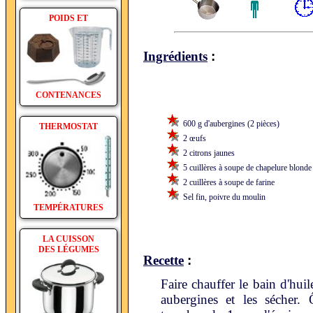
POIDS ET
:
Ingrédients
CONTENANCES
600 g d'aubergines (2 pièces)
THERMOSTAT
2 œufs
2 citrons jaunes
5 cuillères à soupe de chapelure blonde
2 cuillères à soupe de farine
Sel fin, poivre du moulin
TEMPÉRATURES
LA CUISSON
DES LÉGUMES
:
Recette
Faire chauffer le bain d'huil
aubergines et les sécher.