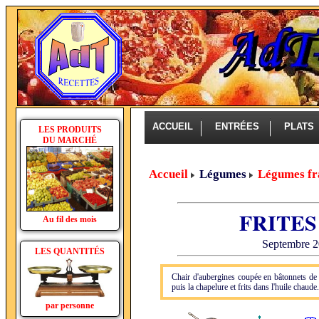
ACCUEIL
ENTRÉES
PLAT
LES PRODUITS
DU MARCHÉ
Accueil
Légumes
Légumes fr
FRITES
Au fil des mois
Septembre 20
LES QUANTITÉS
Chair d'aubergines coupée en bâtonnets de 
puis la chapelure et frits dans l'huile chaude.
par personne