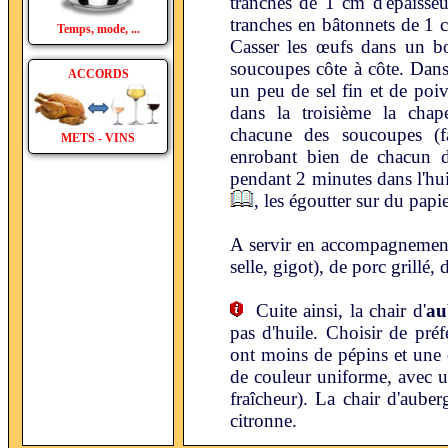
tranches de 1 cm d'épaisseu
tranches en bâtonnets de 1 c
Temps, mode, ...
Casser les œufs dans un bol
soucoupes côte à côte. Dans
ACCORDS
un peu de sel fin et de poi
dans la troisième la chape
chacune des soucoupes (fa
METS - VINS
enrobant bien de chacun d
pendant 2 minutes dans l'hu
, les égoutter sur du papi
A servir en accompagnement 
selle, gigot), de porc grillé, 
Cuite ainsi, la chair d'
au
pas d'huile. Choisir de préf
ont moins de pépins et une c
de couleur uniforme, avec u
fraîcheur). La chair d'auber
citronne.