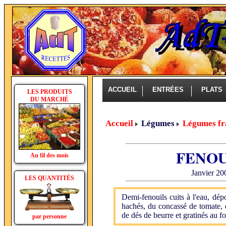
ACCUEIL
ENTRÉES
PLAT
LES PRODUITS
DU MARCHÉ
Accueil
Légumes
Légumes fr
FENOU
Au fil des mois
Janvier 20
LES QUANTITÉS
Demi-fenouils cuits à l'eau, dép
hachés, du concassé de tomate, 
de dés de beurre et gratinés au fo
par personne