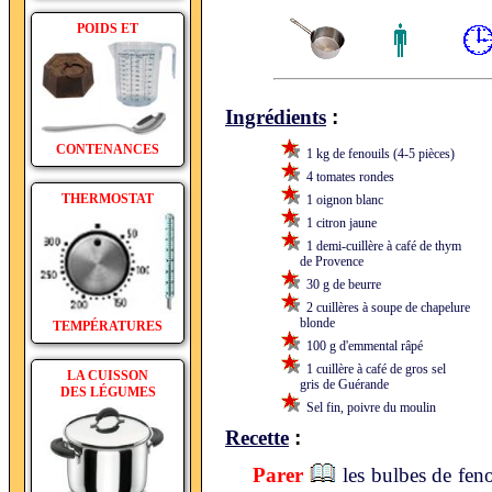
POIDS ET
:
Ingrédients
CONTENANCES
1 kg de fenouils (4-5 pièces)
4 tomates rondes
THERMOSTAT
1 oignon blanc
1 citron jaune
1 demi-cuillère à café de thym
de Provence
30 g de beurre
2 cuillères à soupe de chapelure
blonde
TEMPÉRATURES
100 g d'emmental râpé
1 cuillère à café de gros sel
LA CUISSON
gris de Guérande
DES LÉGUMES
Sel fin, poivre du moulin
:
Recette
Parer
les bulbes de feno