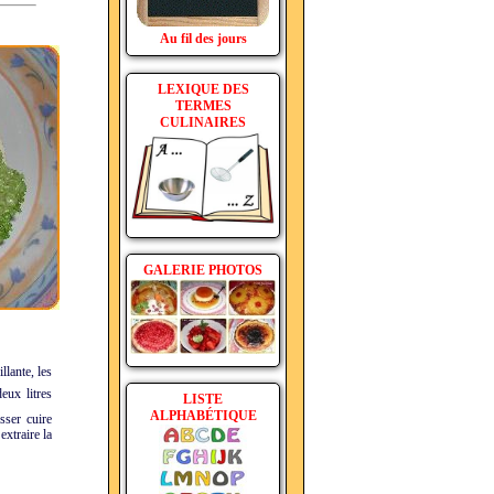
Au fil des jours
LEXIQUE DES
TERMES
CULINAIRES
GALERIE PHOTOS
llante, les
eux litres
LISTE
ALPHABÉTIQUE
sser cuire
extraire la