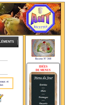
LÉMENTS
Recette N° 308
IDÉES
DE MENUS
teaux et
ise.