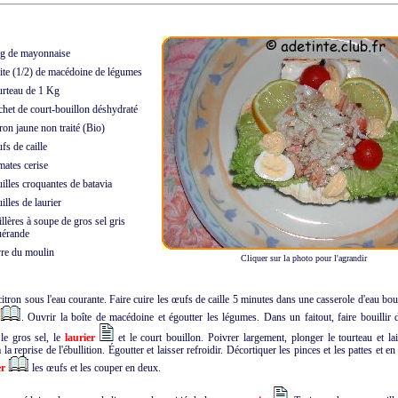
g de mayonnaise
te (1/2) de macédoine de légumes
rteau de 1 Kg
het de court-bouillon déshydraté
ron jaune non traité (Bio)
s de caille
ates cerise
illes croquantes de batavia
illes de laurier
llères à soupe de gros sel gris
rande
re du moulin
Cliquer sur la photo pour l'agrandir
citron sous l'eau courante. Faire cuire les œufs de caille 5 minutes dans une casserole d'eau boui
. Ouvrir la boîte de macédoine et égoutter les légumes. Dans un faitout, faire bouillir d
le gros sel, le
laurier
et le court bouillon. Poivrer largement, plonger le tourteau et lai
la reprise de l'ébullition. Égoutter et laisser refroidir. Décortiquer les pinces et les pattes et en 
er
les œufs et les couper en deux.