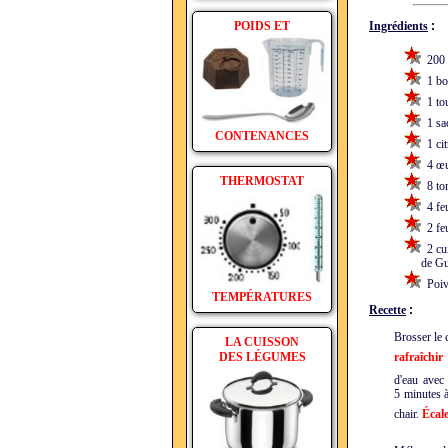
POIDS ET
Ingrédients
:
200 
1 boi
1 tou
1 sac
CONTENANCES
1 cit
4 œuf
THERMOSTAT
8 tom
4 feu
2 feu
2 cui
de Gué
Poiv
TEMPÉRATURES
Recette
:
Brosser le 
LA CUISSON
DES LÉGUMES
rafraîchir
d'eau avec 
5 minutes à 
chair.
Écal