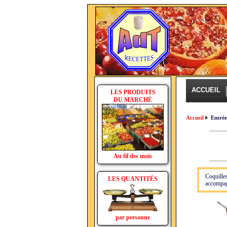
ACCUEIL
LES PRODUITS
DU MARCHÉ
Accueil
Entré
Au fil des mois
Coquille
LES QUANTITÉS
accompagn
par personne